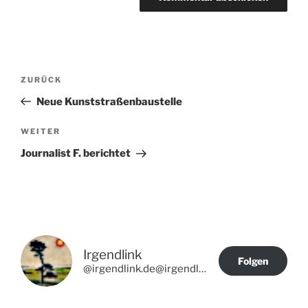
Beitragsnavigation
Vorheriger
ZURÜCK
Beitrag
Neue Kunststraßenbaustelle
Nächster
WEITER
Beitrag
Journalist F. berichtet
Irgendlink
Folgen
@irgendlink.de@irgendlink.de