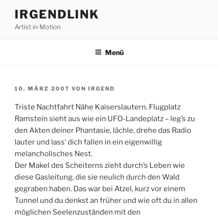
Zum
IRGENDLINK
Inhalt
Artist in Motion
springen
Menü
VERÖFFENTLICHT
10. MÄRZ 2007
VON
IRGEND
AM
Triste Nachtfahrt Nähe Kaiserslautern. Flugplatz
Ramstein sieht aus wie ein UFO-Landeplatz – leg’s zu
den Akten deiner Phantasie, lächle, drehe das Radio
lauter und lass‘ dich fallen in ein eigenwillig
melancholisches Nest.
Der Makel des Scheiterns zieht durch’s Leben wie
diese Gasleitung, die sie neulich durch den Wald
gegraben haben. Das war bei Atzel, kurz vor einem
Tunnel und du denkst an früher und wie oft du in allen
möglichen Seelenzuständen mit den