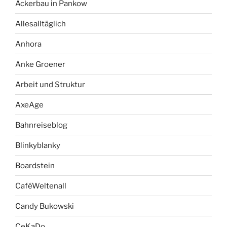
Ackerbau in Pankow
Allesalltäglich
Anhora
Anke Groener
Arbeit und Struktur
AxeAge
Bahnreiseblog
Blinkyblanky
Boardstein
CaféWeltenall
Candy Bukowski
CeKaDo