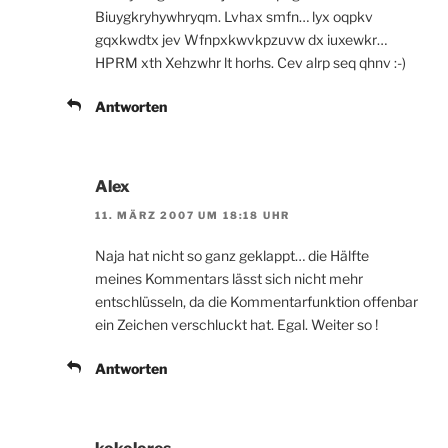
Biuygkryhywhryqm. Lvhax smfn… lyx oqpkv
gqxkwdtx jev Wfnpxkwvkpzuvw dx iuxewkr…
HPRM xth Xehzwhr lt horhs. Cev alrp seq qhnv :-)
Antworten
Alex
11. MÄRZ 2007 UM 18:18 UHR
Naja hat nicht so ganz geklappt… die Hälfte
meines Kommentars lässt sich nicht mehr
entschlüsseln, da die Kommentarfunktion offenbar
ein Zeichen verschluckt hat. Egal. Weiter so !
Antworten