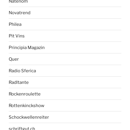
Natenom
Novatrend
Philea
Pit Vins
Principia Magazin
Quer
Radio Sferica
Radltante
Rockenroulette
Rottenkinckshow
Schockwellenreiter
schriftgut.ch