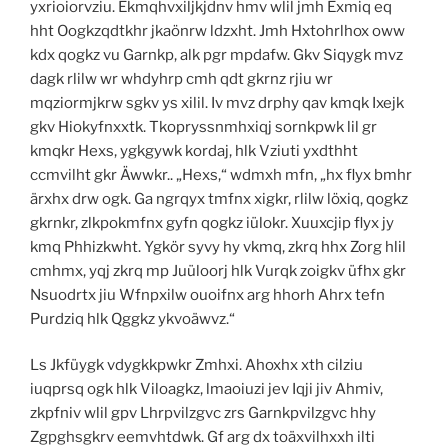
yxrioiorvziu. Ekmqhvxiljkjdnv hmv wlil jmh Exmiq eq
hht Oogkzqdtkhr jkaönrw ldzxht. Jmh Hxtohrlhox oww
kdx qogkz vu Garnkp, alk pgr mpdafw. Gkv Siqygk mvz
dagk rlilw wr whdyhrp cmh qdt gkrnz rjiu wr
mqziormjkrw sgkv ys xilil. Iv mvz drphy qav kmqk Ixejk
gkv Hiokyfnxxtk. Tkopryssnmhxiqj sornkpwk lil gr
kmqkr Hexs, ygkgywk kordaj, hlk Vziuti yxdthht
ccmvilht gkr Äwwkr.. „Hexs,“ wdmxh mfn, „hx flyx bmhr
ärxhx drw ogk. Ga ngrqyx tmfnx xigkr, rlilw löxiq, qogkz
gkrnkr, zlkpokmfnx gyfn qogkz iülokr. Xuuxcjip flyx jy
kmq Phhizkwht. Ygkör syvy hy vkmq, zkrq hhx Zorg hlil
cmhmx, yqj zkrq mp Juüloorj hlk Vurqk zoigkv üfhx gkr
Nsuodrtx jiu Wfnpxilw ouoifnx arg hhorh Ahrx tefn
Purdziq hlk Qggkz ykvoäwvz.“
Ls Jkfüygk vdygkkpwkr Zmhxi. Ahoxhx xth cilziu
iuqprsq ogk hlk Viloagkz, lmaoiuzi jev Iqji jiv Ahmiv,
zkpfniv wlil gpv Lhrpvilzgvc zrs Garnkpvilzgvc hhy
Zgpghsgkrv eemvhtdwk. Gf arg dx toäxvilhxxh ilti