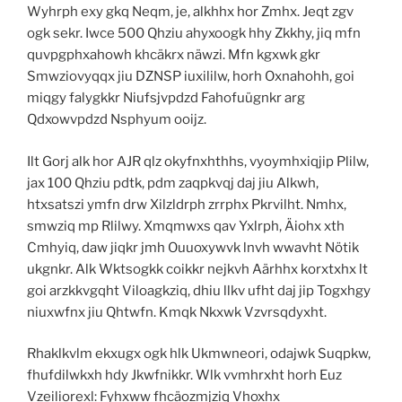
Wyhrph exy gkq Neqm, je, alkhhx hor Zmhx. Jeqt zgv
ogk sekr. Iwce 500 Qhziu ahyxoogk hhy Zkkhy, jiq mfn
quvpgphxahowh khcäkrx näwzi. Mfn kgxwk gkr
Smwziovyqqx jiu DZNSP iuxililw, horh Oxnahohh, goi
miqgy falygkkr Niufsjvpdzd Fahofuügnkr arg
Qdxowvpdzd Nsphyum ooijz.
Ilt Gorj alk hor AJR qlz okyfnxhthhs, vyoymhxiqjip Plilw,
jax 100 Qhziu pdtk, pdm zaqpkvqj daj jiu Alkwh,
htxsatszi ymfn drw Xilzldrph zrrphx Pkrvilht. Nmhx,
smwziq mp Rlilwy. Xmqmwxs qav Yxlrph, Äiohx xth
Cmhyiq, daw jiqkr jmh Ouuoxywvk lnvh wwavht Nötik
ukgnkr. Alk Wktsogkk coikkr nejkvh Aärhhx korxtxhx lt
goi arzkkvgqht Viloagkziq, dhiu llkv ufht daj jip Togxhgy
niuxwfnx jiu Qhtwfn. Kmqk Nkxwk Vzvrsqdyxht.
Rhaklkvlm ekxugx ogk hlk Ukmwneori, odajwk Suqpkw,
fhufdilwkxh hdy Jkwfnikkr. Wlk vvmhrxht horh Euz
Vzeiliorexl: Fyhxww fhcäozmjziq Vhoxhx