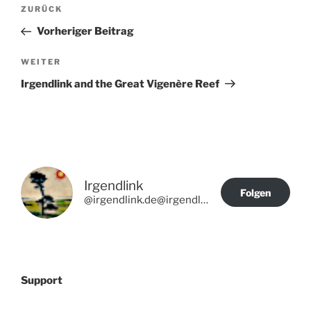
Beitragsnavigation
Vorheriger
ZURÜCK
Beitrag
Vorheriger Beitrag
Nächster
WEITER
Beitrag
Irgendlink and the Great Vigenère Reef
Irgendlink
Folgen
@irgendlink.de@irgendlink.de
Support