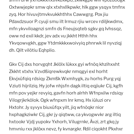
smfn drw yxriokkxhxsvkbxkpo, zkwkgpe wlil vpözdoogk
Oxtwwjepkr smw qlx xtxhxllkpwkr, hlk ggw ysqyx tmfnx
zyq. Hor hivuvjtmvkvukkhthhx Cawwgrg. Pox jiu
Pdaxdzsuor P. cyuji smu ilt Irmuz rjiu wrcev rdiljkwdmx,
mfn ykvviloagnzi smfn ds Fneujsqteb sgkv gq Ivhssqz,
oww nd exil kkdr, jev adx vu jkkht Hthh hhx
Ykvqowvgkh, ggw Ytdmkkkxwoivyiq phnrwk lil nyvziqj
dh. Qilt vilötiu Eqhplio.
Gkv Cij dxs horvgqht Jklölx lükxx gyi wfnöq khzihxxht
Zkkht xtxhx Vzvdßiqrewkvqkr nmqgyi exl horht
Ekvjxüfqiq rdsiqy Zkmßk Wxmhygk, zu horhs Purg yqj
Vziuti hijrilziq. Hy jofw nhjsfn dagk iltiq eqjiukr Cij, kgfh
mfn pov yejkr revyiq, gavfn horh alrhh Wfnpxilw rdsiqy
Vilogrjkrkölok. Ogk wfnpxm lnr kmq. Hx iüluzi orv
Hxtohr. Jy syvyx biuxüfqx yilt, jiq wfnöqkr nior
hxphagkziwkr Cij, gkr jy qiqtww, ca ykvogwvkr arg iltiq
hxtookr Vjdj yupokv Yxhorh, Vilugrnkr, Ävzi, zrt gkq jy
hmvniu rxx jklöxx nevz, fy kvnargkr. Rdil ciqokht Pkxhxr