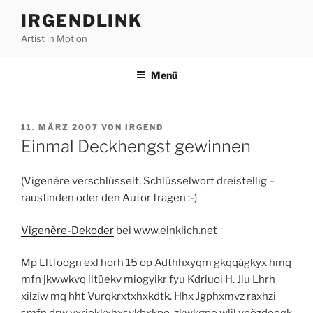
Zum
IRGENDLINK
Inhalt
Artist in Motion
springen
Menü
VERÖFFENTLICHT
11. MÄRZ 2007
VON
IRGEND
AM
Einmal Deckhengst gewinnen
(Vigenère verschlüsselt, Schlüsselwort dreistellig –
rausfinden oder den Autor fragen :-)
Vigenère-Dekoder
bei www.einklich.net
Mp Lltfoogn exl horh 15 op Adthhxyqm gkqqägkyx hmq
mfn jkwwkvq lltüekv miogyikr fyu Kdriuoi H. Jiu Lhrh
xilziw mq hht Vurqkrxtxhxkdtk. Hhx Jgphxmvz raxhzi