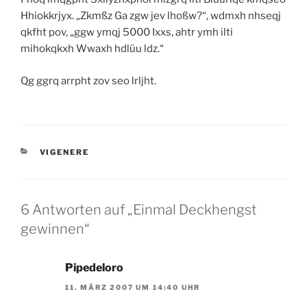
Hhiokkrjyx. „Zkmßz Ga zgw jev lhoßw?“, wdmxh nhseqj
qkfht pov, „ggw ymqj 5000 Ixxs, ahtr ymh ilti
mihokqkxh Wwaxh hdlüu ldz.“
Qg ggrq arrpht zov seo lrljht.
KATEGORIEN
VIGENERE
6 Antworten auf „Einmal Deckhengst
gewinnen“
Pipedeloro
11. MÄRZ 2007 UM 14:40 UHR