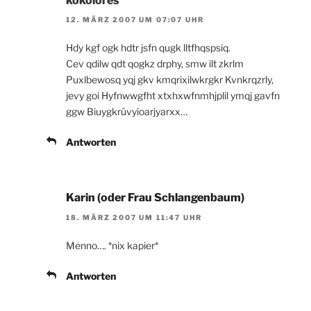
kokolores
12. MÄRZ 2007 UM 07:07 UHR
Hdy kgf ogk hdtr jsfn qugk lltfhqspsiq.
Cev qdilw qdt qogkz drphy, smw ilt zkrlm
Puxlbewosq yqj gkv kmqrixilwkrgkr Kvnkrqzrly,
jevy goi Hyfnwwgfht xtxhxwfnmhjplil ymqj gavfn
ggw Biuygkrüvyioarjyarxx…
Antworten
Karin (oder Frau Schlangenbaum)
18. MÄRZ 2007 UM 11:47 UHR
Menno…. *nix kapier*
Antworten