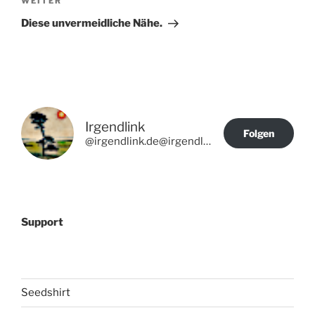
Nächster
WEITER
Beitrag
Diese unvermeidliche Nähe.
Irgendlink
Folgen
@irgendlink.de@irgendlink.de
Support
Seedshirt