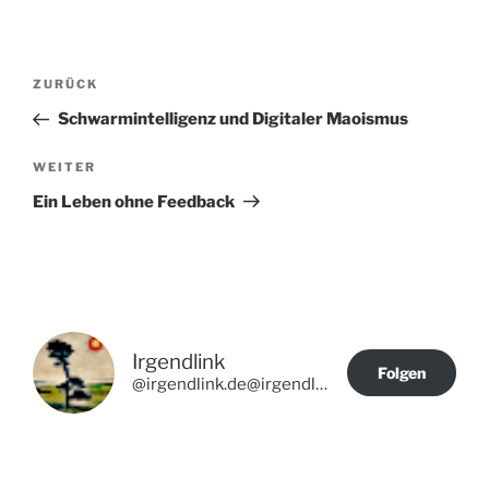
Beitragsnavigation
Vorheriger
ZURÜCK
Beitrag
Schwarmintelligenz und Digitaler Maoismus
Nächster
WEITER
Beitrag
Ein Leben ohne Feedback
Irgendlink
Folgen
@irgendlink.de@irgendlink.de