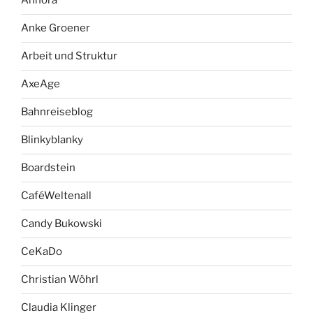
Anhora
Anke Groener
Arbeit und Struktur
AxeAge
Bahnreiseblog
Blinkyblanky
Boardstein
CaféWeltenall
Candy Bukowski
CeKaDo
Christian Wöhrl
Claudia Klinger