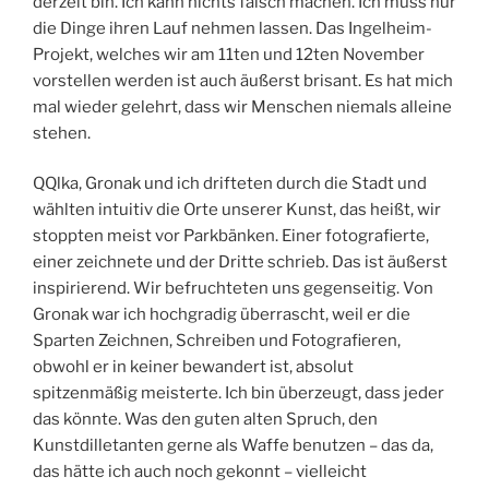
derzeit bin. Ich kann nichts falsch machen. Ich muss nur
die Dinge ihren Lauf nehmen lassen. Das Ingelheim-
Projekt, welches wir am 11ten und 12ten November
vorstellen werden ist auch äußerst brisant. Es hat mich
mal wieder gelehrt, dass wir Menschen niemals alleine
stehen.
QQlka, Gronak und ich drifteten durch die Stadt und
wählten intuitiv die Orte unserer Kunst, das heißt, wir
stoppten meist vor Parkbänken. Einer fotografierte,
einer zeichnete und der Dritte schrieb. Das ist äußerst
inspirierend. Wir befruchteten uns gegenseitig. Von
Gronak war ich hochgradig überrascht, weil er die
Sparten Zeichnen, Schreiben und Fotografieren,
obwohl er in keiner bewandert ist, absolut
spitzenmäßig meisterte. Ich bin überzeugt, dass jeder
das könnte. Was den guten alten Spruch, den
Kunstdilletanten gerne als Waffe benutzen – das da,
das hätte ich auch noch gekonnt – vielleicht