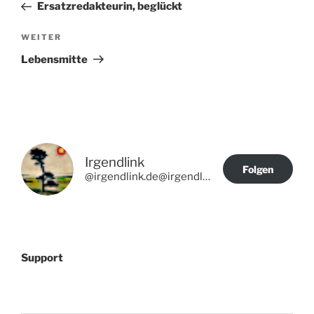
Beitrag
Ersatzredakteurin, beglückt
Nächster
WEITER
Beitrag
Lebensmitte
Irgendlink
Folgen
@irgendlink.de@irgendlink.de
Support