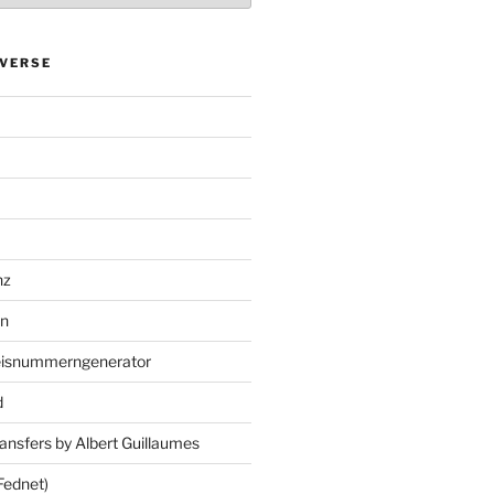
VERSE
nz
en
eisnummerngenerator
d
ansfers by Albert Guillaumes
Fednet)