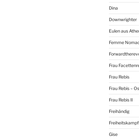
Dina
Downwrighter
Eulen aus Athe
Femme Noma
Forwardtherevo
Frau Facettenr
Frau Rebis
Frau Rebis – O
Frau Rebis II
Freihändig
Freiheitskampf
Gise