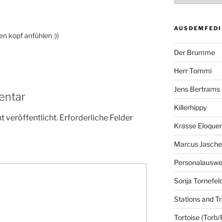
AUSDEMFEDI
n kopf anfühlen :))
Der Brumme
Herr Tommi
Jens Bertrams
entar
Killerhippy
 veröffentlicht.
Erforderliche Felder
Krasse Eloque
Marcus Jasch
Personalausw
Sonja Tornefel
Stations and Tr
Tortoise (Torb/