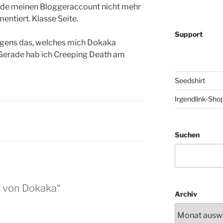
ade meinen Bloggeraccount nicht mehr
entiert. Klasse Seite.
Support
rigens das, welches mich Dokaka
 Gerade hab ich Creeping Death am
Seedshirt
Irgendlink-Sho
Suchen
s von Dokaka“
Archiv