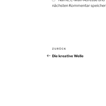
nächsten Kommentar speicher
Beitragsnavigation
Vorheriger
ZURÜCK
Beitrag
Die kreative Welle