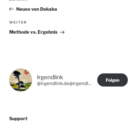
Beitrag
Neues von Dokaka
Nächster
WEITER
Beitrag
Methode vs. Ergebnis
Irgendlink
Folgen
@irgendlink.de@irgendlink.de
Support