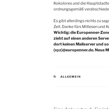
Kokolores und die Hauptstadte
ordnungsgemäß verabschieden 
Es gibt allerdings nichts zu sag
Zeit. Danke fürs Mitlesen und
Wichtig: die Europenner-Zo
zieht
auf einen anderen Serve
dort keinen Mailserver und s
(xyz)@europenner.de. Neue M
KATEGORIEN
ALLGEMEIN