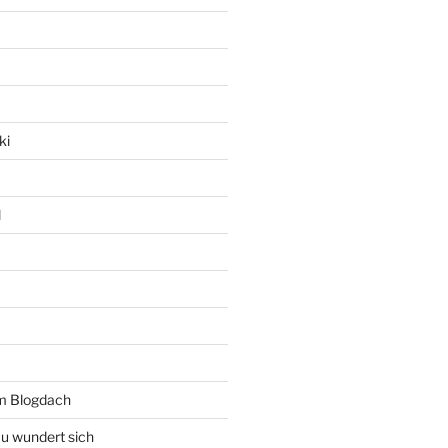
ki
l
rm Blogdach
au wundert sich