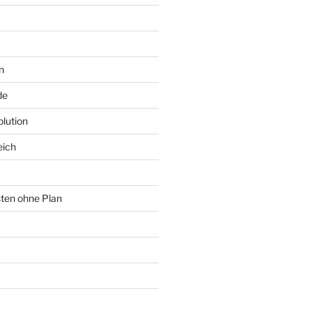
n
de
lution
eich
sten ohne Plan