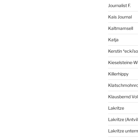
Journalist F.
Kais Journal
Kaltmamsell
Katja
Kerstin *ecki's
Kieselsteine-W
Killerhippy
Klatschmohnro
Klausbernd Vol
Lakritze
Lakritze (Antvil
Lakritze unter