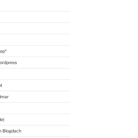
oap*
ordpress
t
lmar
le)
m Blogdach