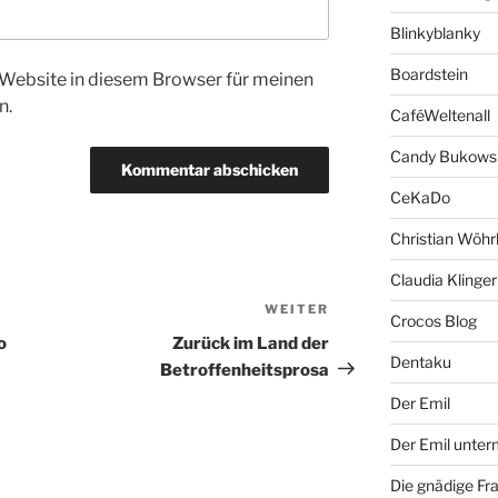
Blinkyblanky
Boardstein
Website in diesem Browser für meinen
n.
CaféWeltenall
Candy Bukows
CeKaDo
Christian Wöhr
Claudia Klinger
WEITER
Nächster
Crocos Blog
Beitrag
o
Zurück im Land der
Dentaku
Betroffenheitsprosa
Der Emil
Der Emil unte
Die gnädige Fr