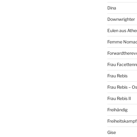
Dina
Downwrighter
Eulen aus Athe
Femme Noma
Forwardtherevo
Frau Facettenr
Frau Rebis
Frau Rebis – O
Frau Rebis II
Freihändig
Freiheitskampf
Gise