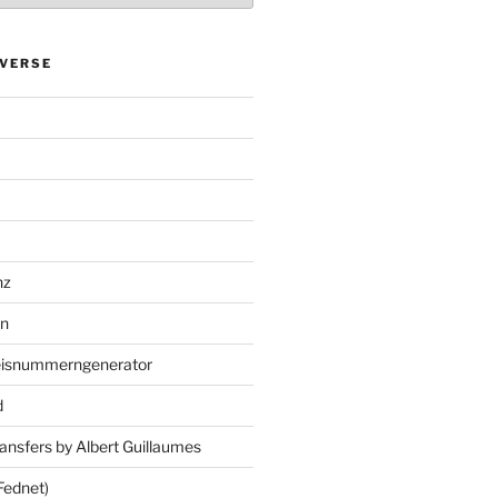
VERSE
nz
en
eisnummerngenerator
d
ansfers by Albert Guillaumes
Fednet)