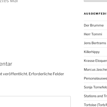
tztes Mal“
AUSDEMFEDI
Der Brumme
Herr Tommi
Jens Bertrams
Killerhippy
Krasse Eloque
entar
Marcus Jasch
 veröffentlicht.
Erforderliche Felder
Personalausw
Sonja Tornefel
Stations and Tr
Tortoise (Torb/