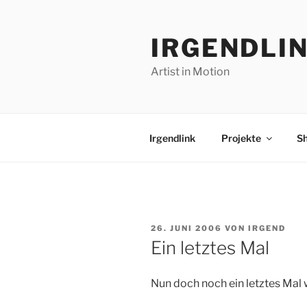
Zum
Inhalt
IRGENDLI
springen
Artist in Motion
Irgendlink
Projekte
S
VERÖFFENTLICHT
26. JUNI 2006
VON
IRGEND
AM
Ein letztes Mal
Nun doch noch ein letztes Mal