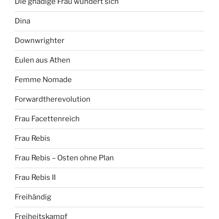
Die gnädige Frau wundert sich
Dina
Downwrighter
Eulen aus Athen
Femme Nomade
Forwardtherevolution
Frau Facettenreich
Frau Rebis
Frau Rebis – Osten ohne Plan
Frau Rebis II
Freihändig
Freiheitskampf