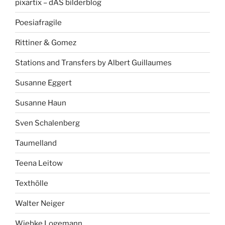
pixartix – dAS bilderblog
Poesiafragile
Rittiner & Gomez
Stations and Transfers by Albert Guillaumes
Susanne Eggert
Susanne Haun
Sven Schalenberg
Taumelland
Teena Leitow
Texthölle
Walter Neiger
Wiebke Logemann