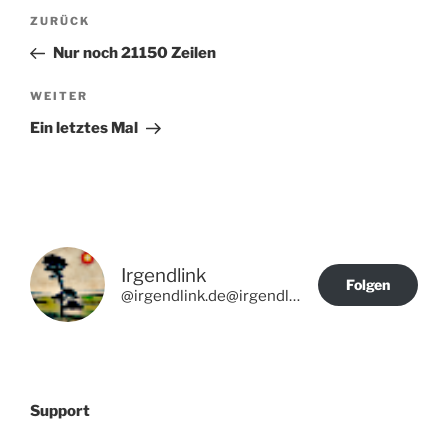
Beitragsnavigation
Vorheriger
ZURÜCK
Beitrag
Nur noch 21150 Zeilen
Nächster
WEITER
Beitrag
Ein letztes Mal
Irgendlink
Folgen
@irgendlink.de@irgendlink.de
Support