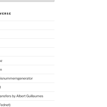
VERSE
nz
en
eisnummerngenerator
d
ansfers by Albert Guillaumes
Fednet)