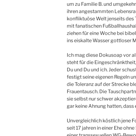
um zu Familie B. und umgekehrt
ihren angestammten Lebensrau
konfliktuöse Welt jenseits des
mit fanatischen Fußballhaushal
ziehen für eine Woche bei bibe
ins eiskalte Wasser gottloser M
Ich mag diese Dokusoap vor al
steht für die Eingeschränktheit,
Du und Du und ich. Jeder schust
festigt seine eigenen Regeln u
die Toleranz auf der Strecke bl
Frauentausch. Die Tauschpartne
sie selbst nur schwer akzeptie
gar keine Ahnung hatten, dass 
Unvergleichlich köstlich jene Fo
seit 17 jahren in einer Ehe ohne
einer transsexuellen WG-Bewohn