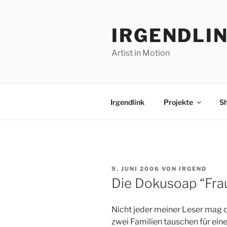
Zum
Inhalt
IRGENDLI
springen
Artist in Motion
Irgendlink
Projekte
S
VERÖFFENTLICHT
9. JUNI 2006
VON
IRGEND
AM
Die Dokusoap “Fra
Nicht jeder meiner Leser mag 
zwei Familien tauschen für eine