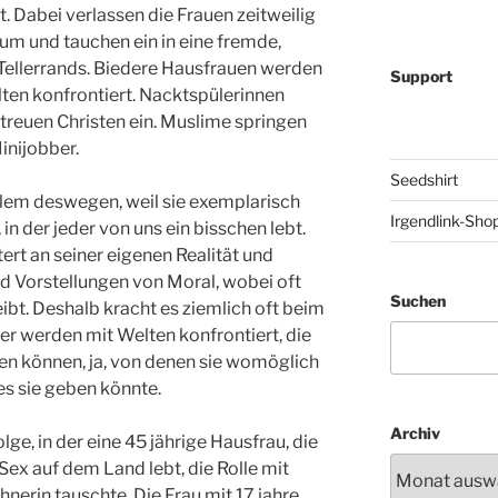
. Dabei verlassen die Frauen zeitweilig
m und tauchen ein in eine fremde,
 Tellerrands. Biedere Hausfrauen werden
Support
ten konfrontiert. Nacktspülerinnen
ltreuen Christen ein. Muslime springen
inijobber.
Seedshirt
lem deswegen, weil sie exemplarisch
Irgendlink-Sho
 in der jeder von uns ein bisschen lebt.
ert an seiner eigenen Realität und
nd Vorstellungen von Moral, wobei oft
Suchen
eibt. Deshalb kracht es ziemlich oft beim
r werden mit Welten konfrontiert, die
ren können, ja, von denen sie womöglich
es sie geben könnte.
Archiv
lge, in der eine 45 jährige Hausfrau, die
 Sex auf dem Land lebt, die Rolle mit
erin tauschte. Die Frau mit 17 jahre