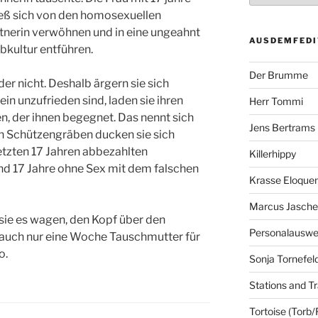
ließ sich von den homosexuellen
nerin verwöhnen und in eine ungeahnt
AUSDEMFEDI
bkultur entführen.
Der Brumme
r nicht. Deshalb ärgern sie sich
in unzufrieden sind, laden sie ihren
Herr Tommi
, der ihnen begegnet. Das nennt sich
Jens Bertrams
in Schützengräben ducken sie sich
letzten 17 Jahren abbezahlten
Killerhippy
ind 17 Jahre ohne Sex mit dem falschen
Krasse Eloque
Marcus Jasch
sie es wagen, den Kopf über den
Personalausw
s auch nur eine Woche Tauschmutter für
o.
Sonja Tornefel
Stations and Tr
Tortoise (Torb/