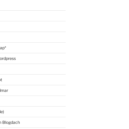
oap*
ordpress
t
lmar
le)
m Blogdach