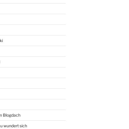
ki
l
rm Blogdach
au wundert sich