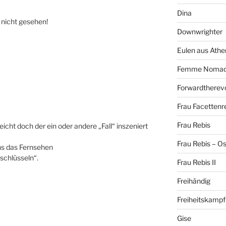
Dina
 nicht gesehen!
Downwrighter
Eulen aus Athe
Femme Noma
Forwardtherevo
Frau Facettenr
Frau Rebis
eicht doch der ein oder andere „Fall“ inszeniert
Frau Rebis – O
uns das Fernsehen
tschlüsseln“.
Frau Rebis II
Freihändig
Freiheitskampf
Gise