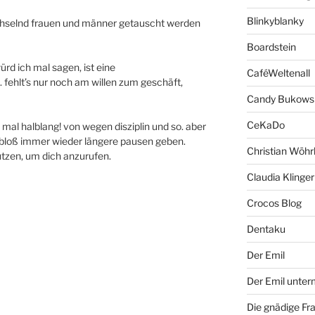
Blinkyblanky
chselnd frauen und männer getauscht werden
Boardstein
d ich mal sagen, ist eine
CaféWeltenall
fehlt’s nur noch am willen zum geschäft,
Candy Bukows
CeKaDo
al halblang! von wegen disziplin und so. aber
d bloß immer wieder längere pausen geben.
Christian Wöhr
utzen, um dich anzurufen.
Claudia Klinger
Crocos Blog
Dentaku
Der Emil
Der Emil unte
Die gnädige Fr