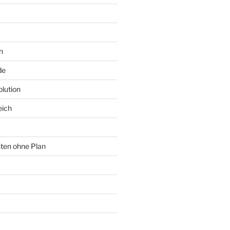
n
de
lution
eich
sten ohne Plan