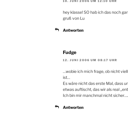
10. JUNI 2006 UM 12:10 UHR
hey klasse! SO hab ich das noch gar
gruß von Lu
Antworten
Fudge
12. JUNI 2006 UM 08:17 UHR
…wobie ich mich frage, ob nicht viell
ist…
Es wäre nicht das erste Mal, dass 
etwas auftischt, das wir als real „en
Ich bin mir manchmal nicht sicher….
Antworten