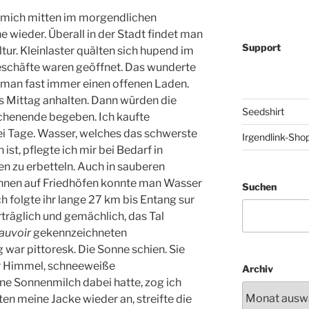
nd mich mitten im morgendlichen
wieder. Überall in der Stadt findet man
Support
ltur. Kleinlaster quälten sich hupend im
Geschäfte waren geöffnet. Das wunderte
t man fast immer einen offenen Laden.
s Mittag anhalten. Dann würden die
Seedshirt
chenende begeben. Ich kaufte
ei Tage. Wasser, welches das schwerste
Irgendlink-Sho
st, pflegte ich mir bei Bedarf in
en zu erbetteln. Auch in sauberen
hnen auf Friedhöfen konnte man Wasser
Suchen
ch folgte ihr lange 27 km bis Entang sur
rträglich und gemächlich, das Tal
auvoir
gekennzeichneten
war pittoresk. Die Sonne schien. Sie
er Himmel, schneeweiße
Archiv
ne Sonnenmilch dabei hatte, zog ich
en meine Jacke wieder an, streifte die