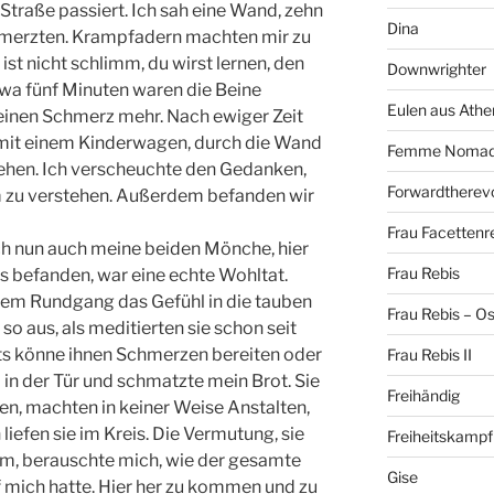
Straße passiert. Ich sah eine Wand, zehn
Dina
hmerzten. Krampfadern machten mir zu
ist nicht schlimm, du wirst lernen, den
Downwrighter
wa fünf Minuten waren die Beine
Eulen aus Athe
keinen Schmerz mehr. Nach ewiger Zeit
au mit einem Kinderwagen, durch die Wand
Femme Noma
hen. Ich verscheuchte den Gedanken,
Forwardtherevo
m zu verstehen. Außerdem befanden wir
Frau Facettenr
ich nun auch meine beiden Mönche, hier
Frau Rebis
s befanden, war eine echte Wohltat.
em Rundgang das Gefühl in die tauben
Frau Rebis – O
so aus, als meditierten sie schon seit
hts könne ihnen Schmerzen bereiten oder
Frau Rebis II
 in der Tür und schmatzte mein Brot. Sie
Freihändig
n, machten in keiner Weise Anstalten,
liefen sie im Kreis. Die Vermutung, sie
Freiheitskampf
um, berauschte mich, wie der gesamte
Gise
 mich hatte. Hier her zu kommen und zu