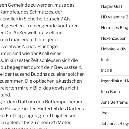
weisen Gemeinde zu werden, muss das
Hagen Graf
s Kampfes, des Schmutzes, der
HD Valentins B
ndlich in Sicherheit zu sein? Als
ich gesehen, in einer gerade konträren
Hermines Blog
er. Die Außenwelt prasselt mit
Hexenzauber
 und man erlebt hinter jeder
urve etwas Neues. Flüchtige
Hobokollektiv
er, sind wie der Knall eines
Inch
 In kürzester Zeit schleusen sich die
 du begegnest durch dein Bewusstsein.
Inch II
el der tausend Buddhas zu einer solchen
zusammen. Die optischen, akustischen
Irgendlink auf
eierten mir ein Bild, das gewiss nicht
Irina Bach
stand.
folgte dem Duft um den Bettempel herum
Jens Bertrams
e Passage in den Hinterteil des Gartens.
Joel
esem Frühling angelegten Thujahecken
ten geleitet bis zu einem 25 Meter
Johannas Blog