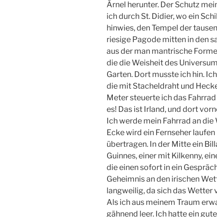
Ärnel herunter. Der Schutz me
ich durch St. Didier, wo ein Sch
hinwies, den Tempel der tausend
riesige Pagode mitten in den s
aus der man mantrische Formel
die die Weisheit des Universums
Garten. Dort musste ich hin. I
die mit Stacheldraht und Heck
Meter steuerte ich das Fahrrad a
es! Das ist Irland, und dort vor
Ich werde mein Fahrrad an die 
Ecke wird ein Fernseher laufen
übertragen. In der Mitte ein Bil
Guinnes, einer mit Kilkenny, ei
die einen sofort in ein Gespräc
Geheimnis an den irischen Wette
langweilig, da sich das Wetter
Als ich aus meinem Traum erwa
gähnend leer. Ich hatte ein gu