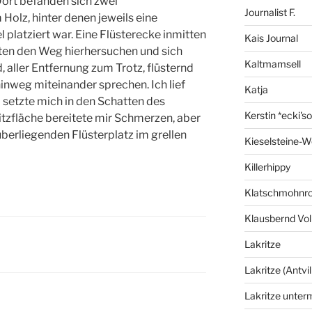
Dort befanden sich zwei
Journalist F.
Holz, hinter denen jeweils eine
latziert war. Eine Flüsterecke inmitten
Kais Journal
ten den Weg hierhersuchen und sich
Kaltmamsell
 aller Entfernung zum Trotz, flüsternd
inweg miteinander sprechen. Ich lief
Katja
 setzte mich in den Schatten des
Kerstin *ecki's
Sitzfläche bereitete mir Schmerzen, aber
berliegenden Flüsterplatz im grellen
Kieselsteine-W
Killerhippy
Klatschmohnro
Klausbernd Vol
Lakritze
Lakritze (Antvil
Lakritze unter