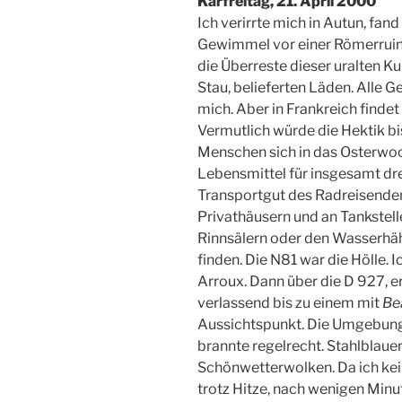
Karfreitag, 21. April 2000
Ich verirrte mich in Autun, fa
Gewimmel vor einer Römerruine 
die Überreste dieser uralten Ku
Stau, belieferten Läden. Alle 
mich. Aber in Frankreich finde
Vermutlich würde die Hektik bi
Menschen sich in das Osterwo
Lebensmittel für insgesamt dr
Transportgut des Radreisenden i
Privathäusern und an Tankstell
Rinnsälern oder den Wasserhä
finden. Die N81 war die Hölle. I
Arroux. Dann über die D 927, e
verlassend bis zu einem mit
Be
Aussichtspunkt. Die Umgebung 
brannte regelrecht. Stahlblau
Schönwetterwolken. Da ich kei
trotz Hitze, nach wenigen Minut