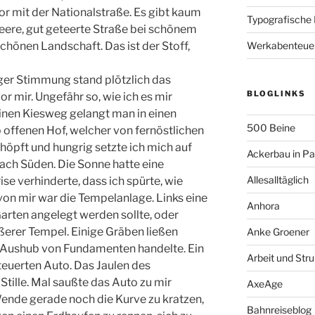
r mit der Nationalstraße. Es gibt kaum
Typografische
leere, gut geteerte Straße bei schönem
schönen Landschaft. Das ist der Stoff,
Werkabenteue
er Stimmung stand plötzlich das
BLOGLINKS
r mir. Ungefähr so, wie ich es mir
feinen Kiesweg gelangt man in einen
500 Beine
b offenen Hof, welcher von fernöstlichen
öpft und hungrig setzte ich mich auf
Ackerbau in P
ach Süden. Die Sonne hatte eine
Allesalltäglich
ise verhinderte, dass ich spürte, wie
on mir war die Tempelanlage. Links eine
Anhora
Garten angelegt werden sollte, oder
ßerer Tempel. Einige Gräben ließen
Anke Groener
 Aushub von Fundamenten handelte. Ein
Arbeit und Stru
teuerten Auto. Das Jaulen des
Stille. Mal saußte das Auto zu mir
AxeAge
Wende gerade noch die Kurve zu kratzen,
Bahnreiseblog