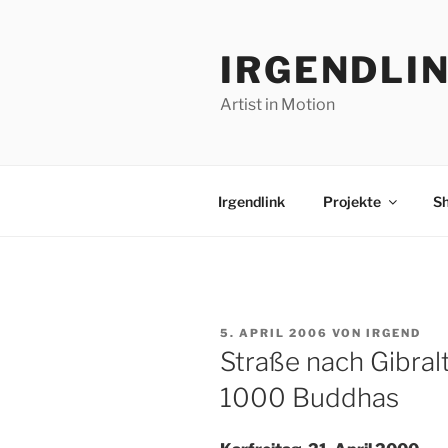
Zum
Inhalt
IRGENDLI
springen
Artist in Motion
Irgendlink
Projekte
S
VERÖFFENTLICHT
5. APRIL 2006
VON
IRGEND
AM
Straße nach Gibral
1000 Buddhas