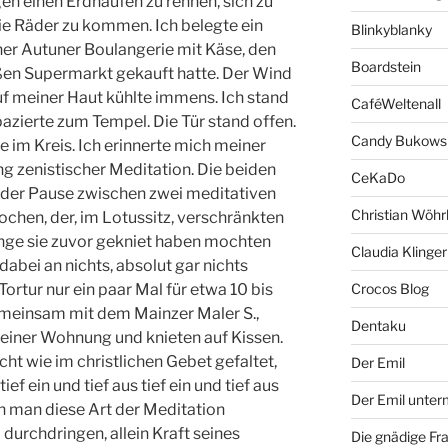
en einen Erdhaufen zu rennen, sich zu
ie Räder zu kommen. Ich belegte ein
Blinkyblanky
ner Autuner Boulangerie mit Käse, den
Boardstein
ßen Supermarkt gekauft hatte. Der Wind
uf meiner Haut kühlte immens. Ich stand
CaféWeltenall
pazierte zum Tempel. Die Tür stand offen.
Candy Bukows
e im Kreis. Ich erinnerte mich meiner
g zenistischer Meditation. Die beiden
CeKaDo
n der Pause zwischen zwei meditativen
Christian Wöhr
ochen, der, im Lotussitz, verschränkten
ange sie zuvor gekniet haben mochten
Claudia Klinger
abei an nichts, absolut gar nichts
ortur nur ein paar Mal für etwa 10 bis
Crocos Blog
einsam mit dem Mainzer Maler S.,
Dentaku
seiner Wohnung und knieten auf Kissen.
ht wie im christlichen Gebet gefaltet,
Der Emil
ef ein und tief aus tief ein und tief aus
Der Emil unte
 man diese Art der Meditation
durchdringen, allein Kraft seines
Die gnädige Fr