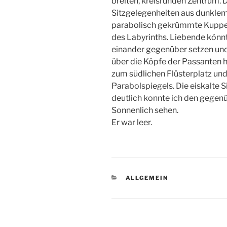
breiten, kreisrunden Zentrum. 
Sitzgelegenheiten aus dunklem 
parabolisch gekrümmte Kuppel p
des Labyrinths. Liebende könn
einander gegenüber setzen und,
über die Köpfe der Passanten h
zum südlichen Flüsterplatz und
Parabolspiegels. Die eiskalte 
deutlich konnte ich den gegenü
Sonnenlich sehen.
Er war leer.
KATEGORIEN
ALLGEMEIN