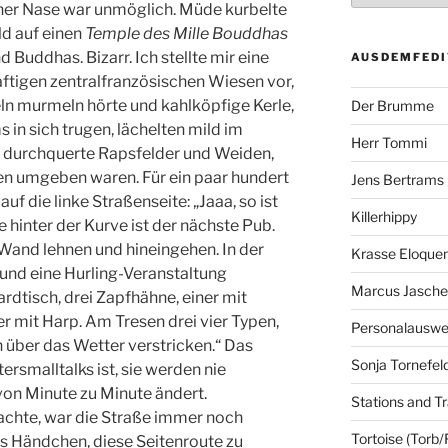
iner Nase war unmöglich. Müde kurbelte
ild auf einen
Temple des Mille Bouddhas
 Buddhas. Bizarr. Ich stellte mir eine
AUSDEMFEDI
aftigen zentralfranzösischen Wiesen vor,
n murmeln hörte und kahlköpfige Kerle,
Der Brumme
 in sich trugen, lächelten mild im
Herr Tommi
ch durchquerte Rapsfelder und Weiden,
en umgeben waren. Für ein paar hundert
Jens Bertrams
uf die linke Straßenseite: „Jaaa, so ist
Killerhippy
ne hinter der Kurve ist der nächste Pub.
Wand lehnen und hineingehen. In der
Krasse Eloque
 und eine Hurling-Veranstaltung
Marcus Jasch
lardtisch, drei Zapfhähne, einer mit
ner mit Harp. Am Tresen drei vier Typen,
Personalausw
h über das Wetter verstricken.“ Das
Sonja Tornefel
rsmalltalks ist, sie werden nie
 von Minute zu Minute ändert.
Stations and Tr
chte, war die Straße immer noch
Tortoise (Torb/
tes Händchen, diese Seitenroute zu