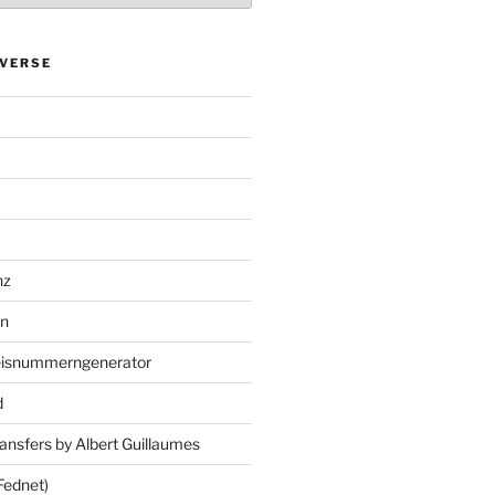
VERSE
nz
en
eisnummerngenerator
d
ansfers by Albert Guillaumes
Fednet)