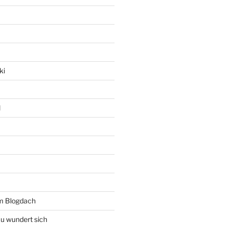
ki
l
rm Blogdach
au wundert sich