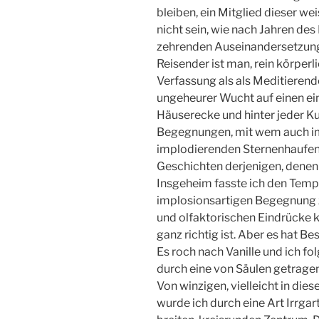
bleiben, ein Mitglied dieser 
nicht sein, wie nach Jahren de
zehrenden Auseinandersetzung e
Reisender ist man, rein körperl
Verfassung als als Meditierend
ungeheurer Wucht auf einen ein
Häuserecke und hinter jeder K
Begegnungen, mit wem auch imm
implodierenden Sternenhaufens.
Geschichten derjenigen, denen
Insgeheim fasste ich den Temp
implosionsartigen Begegnung 
und olfaktorischen Eindrücke kr
ganz richtig ist. Aber es hat Be
Es roch nach Vanille und ich 
durch eine von Säulen getragen
Von winzigen, vielleicht in di
wurde ich durch eine Art Irrgar