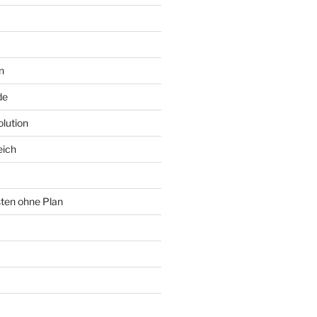
n
de
lution
eich
sten ohne Plan