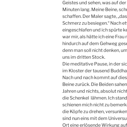
Geistes und sehen, was auf der 
Minuten lang. Meine Beine, sc
schaffen. Der Maler sagte, „das 
Schmerz zu besiegen.“ Nach et
eingeschlafen und ich spürte 
war mir, als hätte ich eine Fr
hindurch auf dem Gehweg gese
denn man soll nicht denken, u
uns im dritten Stock.
Die meditative Pause, in der s
im Kloster der tausend Buddha
Nach und nach kommt auf dies
Beine zurück. Die Beiden sahen 
Jahren und nichts, absolut nic
die Schenkel lähmen. Ich stand
schienen mich nicht zu bemerke
die Köpfe zu drehen, versunken 
sind nun eins mit dem Univers
Ort eine erlösende Wirkung auf