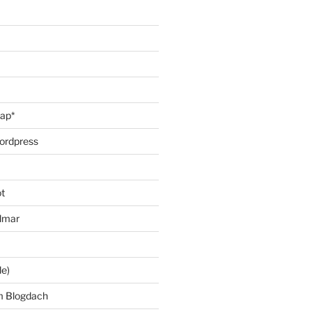
oap*
ordpress
t
lmar
le)
m Blogdach