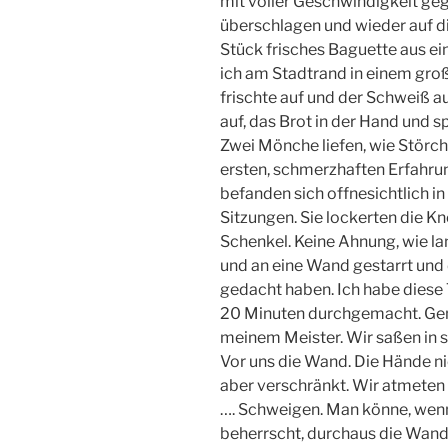
mit voller Geschwindigkeit geg
überschlagen und wieder auf d
Stück frisches Baguette aus ei
ich am Stadtrand in einem gro
frischte auf und der Schweiß a
auf, das Brot in der Hand und s
Zwei Mönche liefen, wie Störch
ersten, schmerzhaften Erfahrun
befanden sich offnesichtlich i
Sitzungen. Sie lockerten die Kn
Schenkel. Keine Ahnung, wie l
und an eine Wand gestarrt und d
gedacht haben. Ich habe diese T
20 Minuten durchgemacht. Gem
meinem Meister. Wir saßen in 
Vor uns die Wand. Die Hände nic
aber verschränkt. Wir atmeten ti
…. Schweigen. Man könne, wenn
beherrscht, durchaus die Wand 