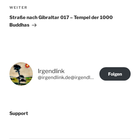
Nächster
WEITER
Beitrag
Straße nach Gibraltar 017 – Tempel der 1000
Buddhas
Irgendlink
Folgen
@irgendlink.de@irgendlink.de
Support