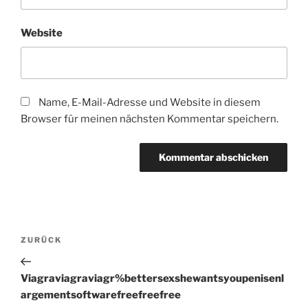
Website
Name, E-Mail-Adresse und Website in diesem
Browser für meinen nächsten Kommentar speichern.
Beitragsnavigation
Vorheriger
ZURÜCK
Beitrag
Viagraviagraviagr%bettersexshewantsyoupenisenl
argementsoftwarefreefreefree