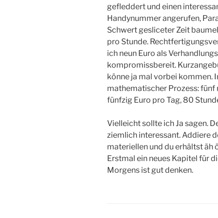
gefleddert und einen interessan
Handynummer angerufen, Param
Schwert gesliceter Zeit baumel
pro Stunde. Rechtfertigungsver
ich neun Euro als Verhandlungsb
kompromissbereit. Kurzangebu
könne ja mal vorbei kommen. I
mathematischer Prozess: fünf m
fünfzig Euro pro Tag, 80 Stun
Vielleicht sollte ich Ja sagen. 
ziemlich interessant. Addiere 
materiellen und du erhältst ä
Erstmal ein neues Kapitel für d
Morgens ist gut denken.