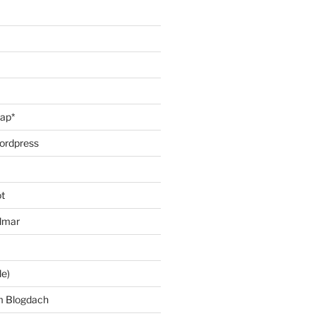
oap*
ordpress
t
lmar
le)
m Blogdach