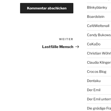
Blinkyblanky
Boardstein
CaféWeltenall
Candy Bukows
WEITER
Nächster
CeKaDo
Beitrag
Lastfälle Mensch
Christian Wöhr
Claudia Klinger
Crocos Blog
Dentaku
Der Emil
Der Emil unte
Die gnädige Fr