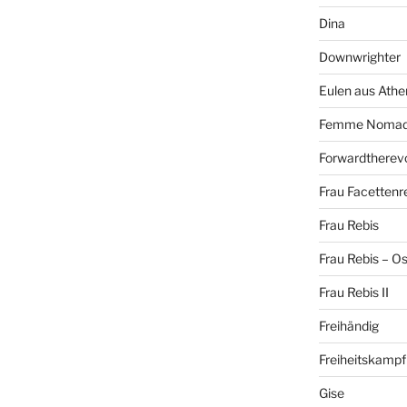
Dina
Downwrighter
Eulen aus Athe
Femme Noma
Forwardtherevo
Frau Facettenr
Frau Rebis
Frau Rebis – O
Frau Rebis II
Freihändig
Freiheitskampf
Gise