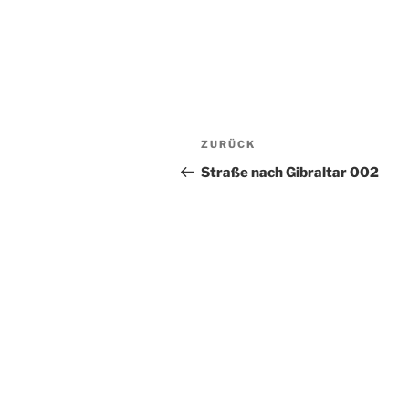
Beitragsnavigation
Vorheriger
ZURÜCK
Beitrag
Straße nach Gibraltar 002