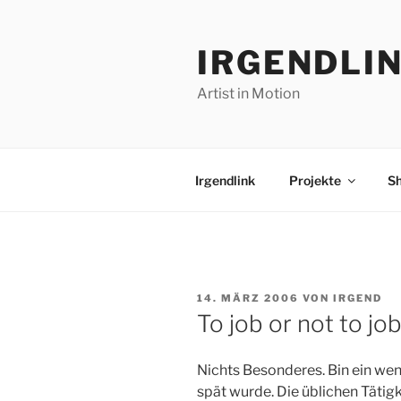
Zum
Inhalt
IRGENDLI
springen
Artist in Motion
Irgendlink
Projekte
S
VERÖFFENTLICHT
14. MÄRZ 2006
VON
IRGEND
AM
To job or not to jo
Nichts Besonderes. Bin ein wen
spät wurde. Die üblichen Täti