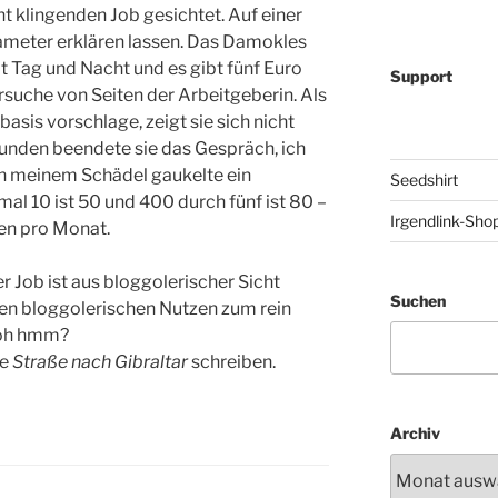
t klingenden Job gesichtet. Auf einer
eter erklären lassen. Das Damokles
t Tag und Nacht und es gibt fünf Euro
Support
suche von Seiten der Arbeitgeberin. Als
asis vorschlage, zeigt sie sich nicht
nden beendete sie das Gespräch, ich
n meinem Schädel gaukelte ein
Seedshirt
al 10 ist 50 und 400 durch fünf ist 80 –
Irgendlink-Sho
den pro Monat.
Der Job ist aus bloggolerischer Sicht
Suchen
den bloggolerischen Nutzen zum rein
h öh hmm?
ie
Straße nach Gibraltar
schreiben.
Archiv