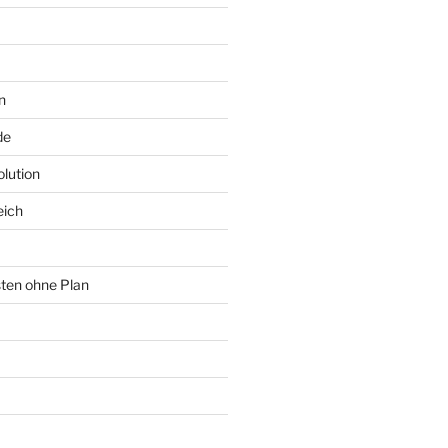
n
de
lution
eich
sten ohne Plan