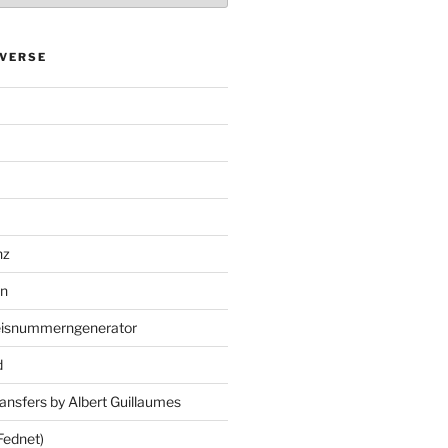
VERSE
nz
en
eisnummerngenerator
d
ansfers by Albert Guillaumes
Fednet)