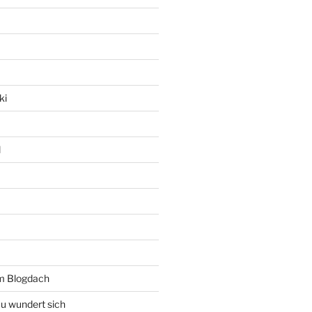
ki
l
rm Blogdach
au wundert sich