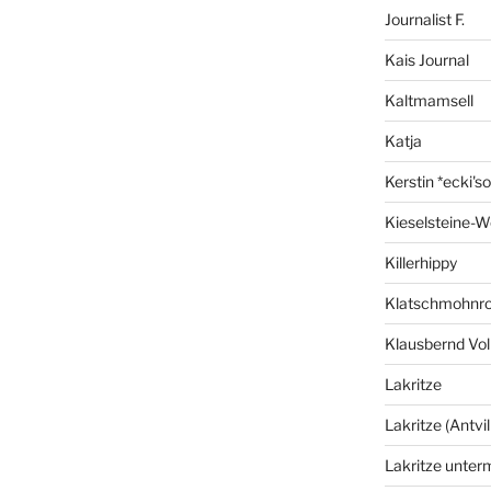
Journalist F.
Kais Journal
Kaltmamsell
Katja
Kerstin *ecki's
Kieselsteine-W
Killerhippy
Klatschmohnro
Klausbernd Vol
Lakritze
Lakritze (Antvil
Lakritze unter