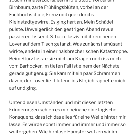
sodann hinuterzubraußen in die Stadt. Vorbei am
Birnbaum, zarte Frühlingsblüten, vorbei an der
Fachhochschule, kreuz und quer durchs
Kleinstadtgewirre. Es ging hart an. Mein Schädel
pulste. Unweigerlich den gestrigen Abend revue
passieren lassend. S. hatte lasziv mit ihrem neuen
Lover auf dem Tisch getanzt. Was zunächst amüsant
wirkte, endete in einer halsbrecherischen Katastrophe.
Beim Sturz fasste sie mich am Kragen und riss mich
vom Barhocker. Im tiefen Fall ist einem der Nächste
gerade gut genug. Sie kam mit ein paar Schrammen
davon, der Lover lief blutend ins Klo, ich rappelte mich
auf und ging.
Unter diesen Umständen und mit diesen letzten
Erinnerungen schien es mir beinahe eine logische
Konsquenz, dass ich das alles für eine Weile hinter mir
lasse. Es würde sonst immer und immer und immer so
weitergehen. Wie hirnlose Hamster wetzen wir im