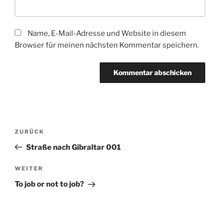
Name, E-Mail-Adresse und Website in diesem
Browser für meinen nächsten Kommentar speichern.
Beitragsnavigation
Vorheriger
ZURÜCK
Beitrag
Straße nach Gibraltar 001
Nächster
WEITER
Beitrag
To job or not to job?