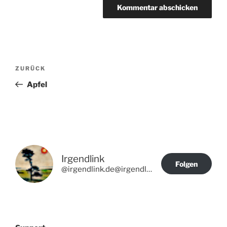
Beitragsnavigation
Vorheriger
ZURÜCK
Beitrag
Apfel
Irgendlink
Folgen
@irgendlink.de@irgendlink.de