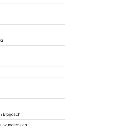
ki
l
rm Blogdach
au wundert sich