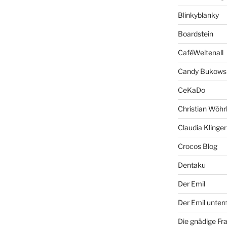
Blinkyblanky
Boardstein
CaféWeltenall
Candy Bukows
CeKaDo
Christian Wöhr
Claudia Klinger
Crocos Blog
Dentaku
Der Emil
Der Emil unte
Die gnädige Fr