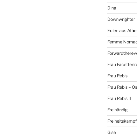
Dina
Downwrighter
Eulen aus Athe
Femme Noma
Forwardtherevo
Frau Facettenr
Frau Rebis
Frau Rebis – O
Frau Rebis II
Freihändig
Freiheitskampf
Gise