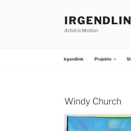
Zum
Inhalt
IRGENDLI
springen
Artist in Motion
Irgendlink
Projekte
S
Windy Church