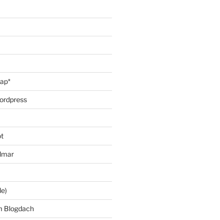
oap*
ordpress
t
lmar
le)
m Blogdach