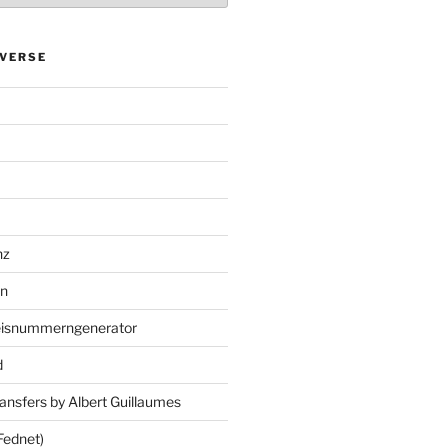
VERSE
nz
en
eisnummerngenerator
d
ansfers by Albert Guillaumes
Fednet)