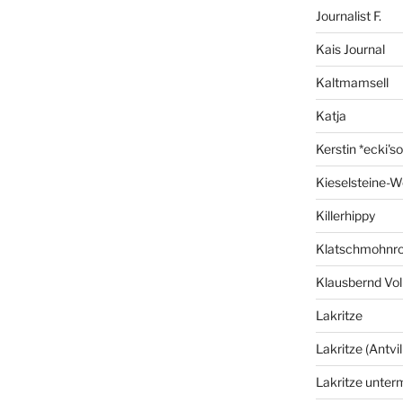
Journalist F.
Kais Journal
Kaltmamsell
Katja
Kerstin *ecki's
Kieselsteine-W
Killerhippy
Klatschmohnro
Klausbernd Vol
Lakritze
Lakritze (Antvil
Lakritze unter