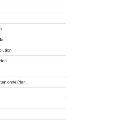
n
de
lution
eich
sten ohne Plan