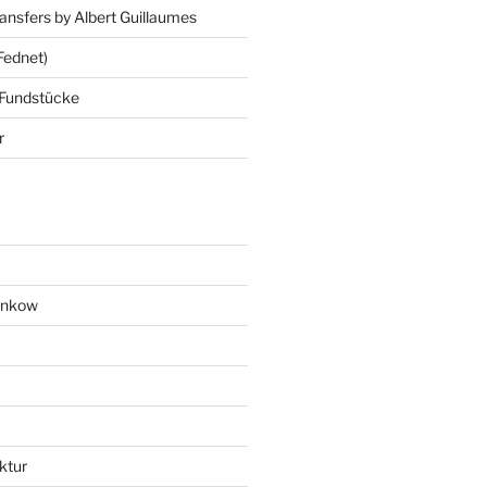
ansfers by Albert Guillaumes
Fednet)
 Fundstücke
r
ankow
ktur