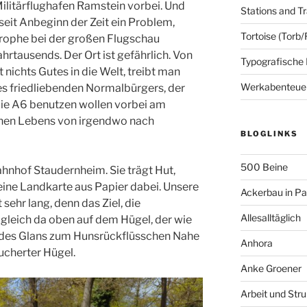
itärflughafen Ramstein vorbei. Und
Stations and Tr
seit Anbeginn der Zeit ein Problem,
Tortoise (Torb/
trophe bei der großen Flugschau
hrtausends. Der Ort ist gefährlich. Von
Typografische
 nichts Gutes in die Welt, treibt man
Werkabenteue
s friedliebenden Normalbürgers, der
die A6 benutzen wollen vorbei am
einen Lebens von irgendwo nach
BLOGLINKS
500 Beine
ahnhof Staudernheim. Sie trägt Hut,
eine Landkarte aus Papier dabei. Unsere
Ackerbau in P
ehr lang, denn das Ziel, die
Allesalltäglich
 gleich da oben auf dem Hügel, der wie
des Glans zum Hunsrückflüsschen Nahe
Anhora
ucherter Hügel.
Anke Groener
Arbeit und Stru