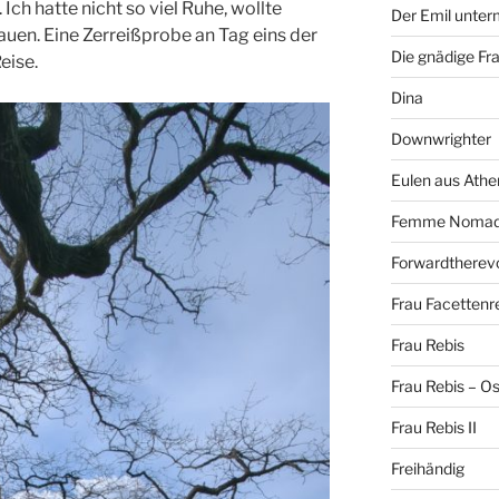
Ich hatte nicht so viel Ruhe, wollte
Der Emil unte
auen. Eine Zerreißprobe an Tag eins der
Die gnädige Fr
eise.
Dina
Downwrighter
Eulen aus Athe
Femme Noma
Forwardtherevo
Frau Facettenr
Frau Rebis
Frau Rebis – O
Frau Rebis II
Freihändig