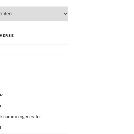
VERSE
nz
en
eisnummerngenerator
d