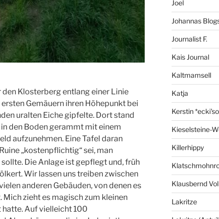
Joel
Johannas Blog
Journalist F.
Kais Journal
Kaltmamsell
en Klosterberg entlang einer Linie
Katja
en ersten Gemäuern ihren Höhepunkt bei
Kerstin *ecki's
en uralten Eiche gipfelte. Dort stand
uz in den Boden gerammt mit einem
Kieselsteine-W
t Geld aufzunehmen. Eine Tafel daran
Killerhippy
Ruine „kostenpflichtig“ sei, man
sollte. Die Anlage ist gepflegt und, früh
Klatschmohnro
ölkert. Wir lassen uns treiben zwischen
Klausbernd Vol
n vielen anderen Gebäuden, von denen es
. Mich zieht es magisch zum kleinen
Lakritze
hatte. Auf vielleicht 100