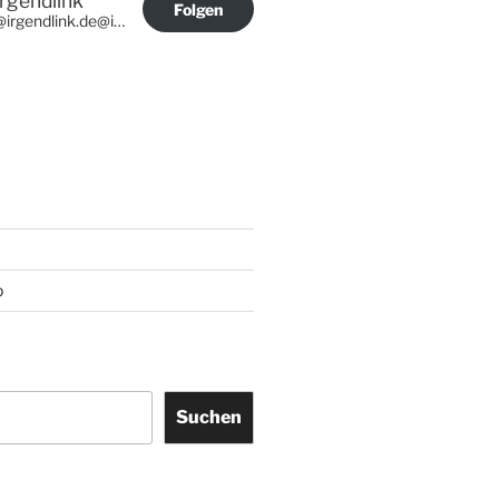
Irgendlink
Folgen
@irgendlink.de@irgendlink.de
p
Suchen