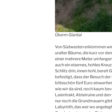
Überm Glantal
Von Südwesten erklommen wir d
uralter Bäume, die kurz vor d
einer mehrere Meter umfangend
auch ein eisernes, hohles Kre
Schlitz drin, innen hohl, berei
befestigt, dass der Besuch der 
bitteschön fünf Euro einwerfen 
wie wir da sind, noch kaum bev
Laientrakt, Abteiruine und de
nur noch die Grundmauern gibt
Labyrinth, das wer wo angelegt 