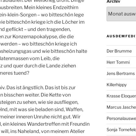
 ablaufen. Der Weltkrieg droht. Dinge
Archiv
ausbreiten. Mein kleines Endzeithirn
ein-klein-Sorgen – wo bitteschön lege
 wie bitteschön kriege ich die Löcher im
 geflickt – und den tragenden,
 zur Konzernapokalypse, die die
AUSDEMFEDI
werden – wo bitteschön kriege ich
Der Brumme
Gasheizungsgas und wie bitteschön halte
datenmassen vom Leib, die
Herr Tommi
z und quer durch die Lande ziehen
meres tuend?
Jens Bertrams
Killerhippy
aiv. Das ist ängstlich. Das ist bis zur
 bisschen weiter. Die Kette von
Krasse Eloque
eigen zu sehen, wie sie ausfliegen,
Marcus Jasch
lnd, mit was sie beladen sind, Waffen,
 meiner inneren Unruhe nicht gut. Wir
Personalausw
 ein kleines Wandertreffen mit Freundin
Sonja Tornefel
will, ins Naheland, von meinem Atelier