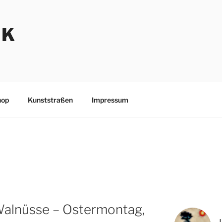
NK
hop
Kunststraßen
Impressum
Walnüsse – Ostermontag,