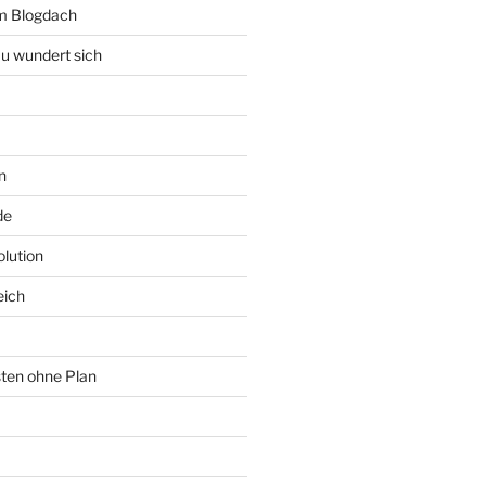
rm Blogdach
au wundert sich
n
de
lution
eich
sten ohne Plan