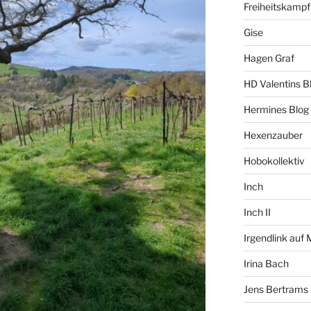
Freiheitskampf
Gise
Hagen Graf
HD Valentins B
Hermines Blog
Hexenzauber
Hobokollektiv
Inch
Inch II
Irgendlink auf
Irina Bach
Jens Bertrams