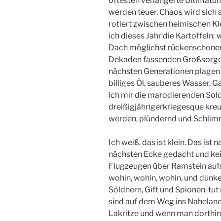
oftesten verlängerte Ultimatum
werden teuer. Chaos wird sich 
rotiert zwischen heimischen Kl
ich dieses Jahr die Kartoffeln;
Dach möglichst rückenschonend
Dekaden fassenden Großsorgen
nächsten Generationen plagen 
billiges Öl, sauberes Wasser, 
ich mir die marodierenden Sol
dreißigjährigerkriegesque kreu
werden, plündernd und Schlim
Ich weiß, das ist klein. Das ist n
nächsten Ecke gedacht und kein
Flugzeugen über Ramstein aufst
wohin, wohin, wohin, und dünke
Söldnern, Gift und Spionen, tut
sind auf dem Weg ins Naheland,
Lakritze und wenn man dorthin 