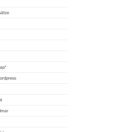
sätze
oap*
ordpress
t
lmar