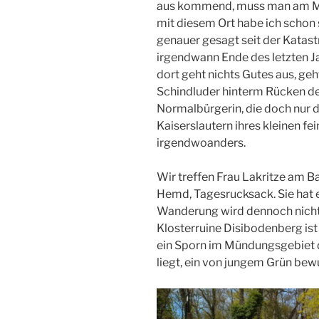
aus kommend, muss man am Mil
mit diesem Ort habe ich schon 
genauer gesagt seit der Katas
irgendwann Ende des letzten Ja
dort geht nichts Gutes aus, geht
Schindluder hinterm Rücken de
Normalbürgerin, die doch nur 
Kaiserslautern ihres kleinen f
irgendwoanders.
Wir treffen Frau Lakritze am B
Hemd, Tagesrucksack. Sie hat 
Wanderung wird dennoch nicht s
Klosterruine Disibodenberg ist
ein Sporn im Mündungsgebiet 
liegt, ein von jungem Grün bew