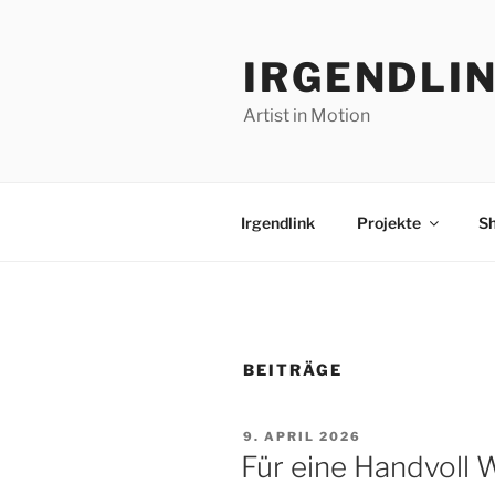
Zum
Inhalt
IRGENDLI
springen
Artist in Motion
Irgendlink
Projekte
S
BEITRÄGE
VERÖFFENTLICHT
9. APRIL 2026
AM
Für eine Handvoll 