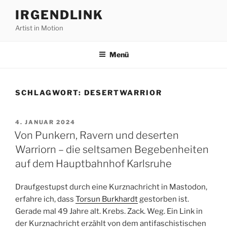
Zum
IRGENDLINK
Inhalt
Artist in Motion
springen
Menü
SCHLAGWORT:
DESERTWARRIOR
VERÖFFENTLICHT
4. JANUAR 2024
AM
Von Punkern, Ravern und deserten
Warriorn – die seltsamen Begebenheiten
auf dem Hauptbahnhof Karlsruhe
Draufgestupst durch eine Kurznachricht in Mastodon,
erfahre ich, dass
Torsun Burkhardt
gestorben ist.
Gerade mal 49 Jahre alt. Krebs. Zack. Weg. Ein Link in
der Kurznachricht erzählt von dem antifaschistischen