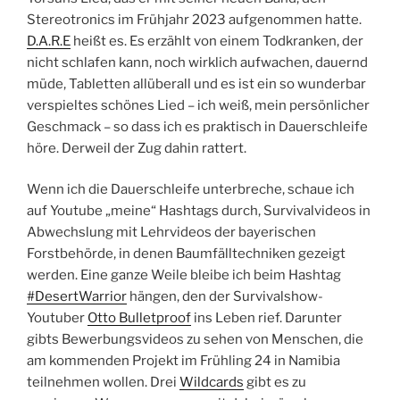
Stereotronics im Frühjahr 2023 aufgenommen hatte.
D.A.R.E
heißt es. Es erzählt von einem Todkranken, der
nicht schlafen kann, noch wirklich aufwachen, dauernd
müde, Tabletten allüberall und es ist ein so wunderbar
verspieltes schönes Lied – ich weiß, mein persönlicher
Geschmack – so dass ich es praktisch in Dauerschleife
höre. Derweil der Zug dahin rattert.
Wenn ich die Dauerschleife unterbreche, schaue ich
auf Youtube „meine“ Hashtags durch, Survivalvideos in
Abwechslung mit Lehrvideos der bayerischen
Forstbehörde, in denen Baumfälltechniken gezeigt
werden. Eine ganze Weile bleibe ich beim Hashtag
#DesertWarrior
hängen, den der Survivalshow-
Youtuber
Otto Bulletproof
ins Leben rief. Darunter
gibts Bewerbungsvideos zu sehen von Menschen, die
am kommenden Projekt im Frühling 24 in Namibia
teilnehmen wollen. Drei
Wildcards
gibt es zu