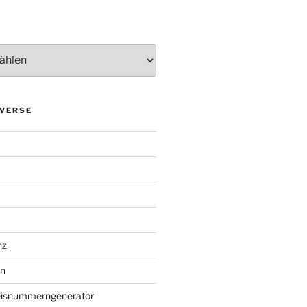
VERSE
nz
en
eisnummerngenerator