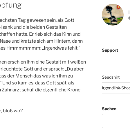
öpfung
echsten Tag gewesen sein, als Gott
l sank und die beiden Gestalten
haffen hatte. Er rieb sich das Kinn und
r Nase und kratzte sich am Hintern, dann
liches Hmmmmmmm: „Irgendwas fehlt.“
Support
en erschien ihm eine Gestalt mit weißen
euchtete Gott und er sprach: „Du aber
 dass der Mensch das was ich ihm zu
Seedshirt
 Und so kam es, dass Gott spät, als
Irgendlink-Sho
 Zahnarzt schuf, die eigentliche Krone
Suchen
e, bloß wo?