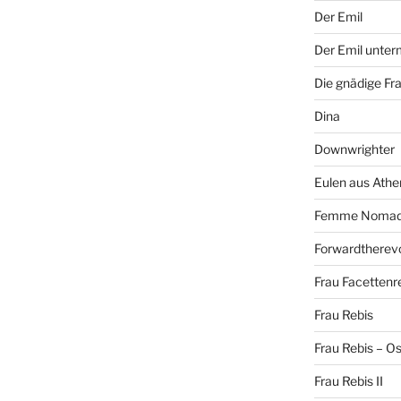
Der Emil
Der Emil unte
Die gnädige Fr
Dina
Downwrighter
Eulen aus Athe
Femme Noma
Forwardtherevo
Frau Facettenr
Frau Rebis
Frau Rebis – O
Frau Rebis II