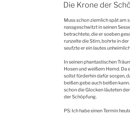
AM
Die Krone der Sch
Muss schon ziemlich spät am s
nassgeschwitzt in seinen Sesse
betrachtete, die er soeben gesc
runzelte die Stirn, bohrte in de
seufzte er ein lautes unheim
In seinen phantastischen Träum
Hosen und weißem Hemd. Da erl
sollst fürderhin dafür sorgen,
beißen gebe auch beißen kann.“
schon die Glocken läuteten den
der Schöpfung.
PS: Ich habe einen Termin heut