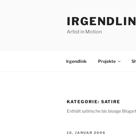
Zum
Inhalt
IRGENDLI
springen
Artist in Motion
Irgendlink
Projekte
S
KATEGORIE:
SATIRE
Enthält satirische bis bissige Blogart
VERÖFFENTLICHT
16. JANUAR 2006