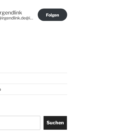
Irgendlink
Folgen
@irgendlink.de@irgendlink.de
p
Suchen