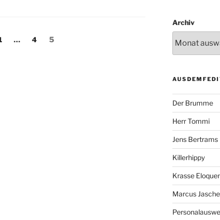
Archiv
ng
Seite
Seite
Seite
1
…
4
5
AUSDEMFEDI
Der Brumme
Herr Tommi
Jens Bertrams
Killerhippy
Krasse Eloque
Marcus Jasch
Personalausw