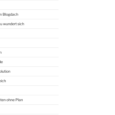
rm Blogdach
au wundert sich
n
de
lution
eich
sten ohne Plan