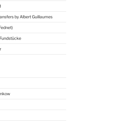
d
ansfers by Albert Guillaumes
Fednet)
 Fundstücke
r
ankow