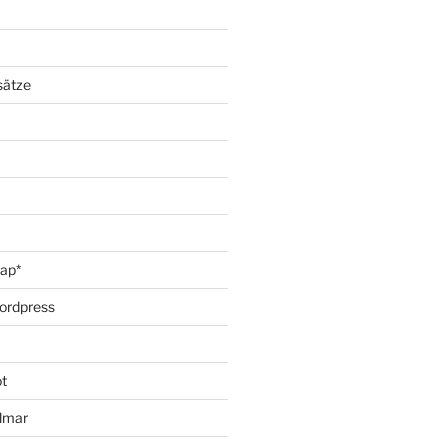
sätze
oap*
ordpress
t
lmar