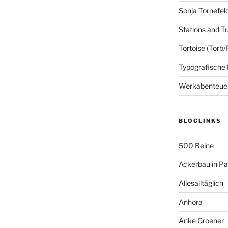
Sonja Tornefel
Stations and Tr
Tortoise (Torb/
Typografische
Werkabenteue
BLOGLINKS
500 Beine
Ackerbau in P
Allesalltäglich
Anhora
Anke Groener