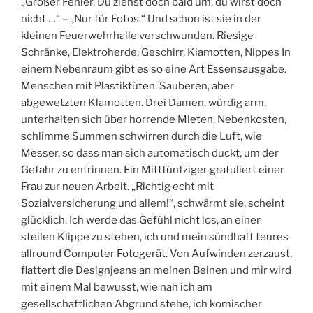
„Großer Fehler. Du ziehst doch bald um, du wirst doch
nicht …“ – „Nur für Fotos.“ Und schon ist sie in der
kleinen Feuerwehrhalle verschwunden. Riesige
Schränke, Elektroherde, Geschirr, Klamotten, Nippes In
einem Nebenraum gibt es so eine Art Essensausgabe.
Menschen mit Plastiktüten. Sauberen, aber
abgewetzten Klamotten. Drei Damen, würdig arm,
unterhalten sich über horrende Mieten, Nebenkosten,
schlimme Summen schwirren durch die Luft, wie
Messer, so dass man sich automatisch duckt, um der
Gefahr zu entrinnen. Ein Mittfünfziger gratuliert einer
Frau zur neuen Arbeit. „Richtig echt mit
Sozialversicherung und allem!“, schwärmt sie, scheint
glücklich. Ich werde das Gefühl nicht los, an einer
steilen Klippe zu stehen, ich und mein sündhaft teures
allround Computer Fotogerät. Von Aufwinden zerzaust,
flattert die Designjeans an meinen Beinen und mir wird
mit einem Mal bewusst, wie nah ich am
gesellschaftlichen Abgrund stehe, ich komischer