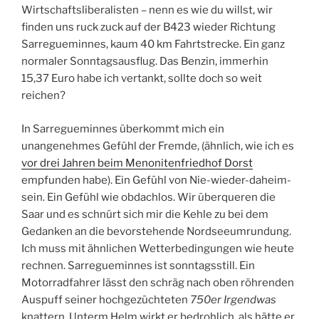
Wirtschaftsliberalisten – nenn es wie du willst, wir
finden uns ruck zuck auf der B423 wieder Richtung
Sarregueminnes, kaum 40 km Fahrtstrecke. Ein ganz
normaler Sonntagsausflug. Das Benzin, immerhin
15,37 Euro habe ich vertankt, sollte doch so weit
reichen?
In Sarregueminnes überkommt mich ein
unangenehmes Gefühl der Fremde, (ähnlich, wie ich es
vor drei Jahren beim Menonitenfriedhof Dorst
empfunden habe). Ein Gefühl von Nie-wieder-daheim-
sein. Ein Gefühl wie obdachlos. Wir überqueren die
Saar und es schnürt sich mir die Kehle zu bei dem
Gedanken an die bevorstehende Nordseeumrundung.
Ich muss mit ähnlichen Wetterbedingungen wie heute
rechnen. Sarregueminnes ist sonntagsstill. Ein
Motorradfahrer lässt den schräg nach oben röhrenden
Auspuff seiner hochgezüchteten
750er Irgendwas
knattern. Unterm Helm wirkt er bedrohlich, als hätte er