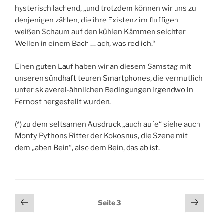
hysterisch lachend, „und trotzdem können wir uns zu
denjenigen zählen, die ihre Existenz im fluffigen
weißen Schaum auf den kühlen Kämmen seichter
Wellen in einem Bach … ach, was red ich.“
Einen guten Lauf haben wir an diesem Samstag mit
unseren sündhaft teuren Smartphones, die vermutlich
unter sklaverei-ähnlichen Bedingungen irgendwo in
Fernost hergestellt wurden.
(*) zu dem seltsamen Ausdruck „auch aufe“ siehe auch
Monty Pythons Ritter der Kokosnus, die Szene mit
dem „aben Bein“, also dem Bein, das ab ist.
Seitennummerierung
Vorherige
Näch
Seite
3
Seite
Seit
der