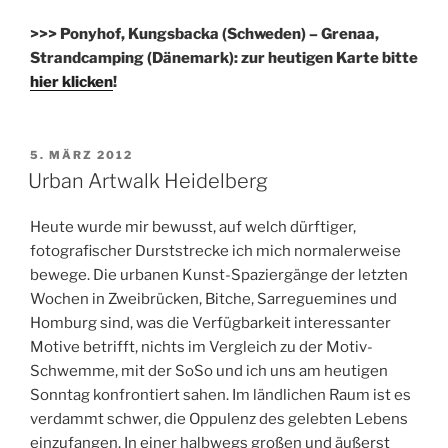
>>> Ponyhof, Kungsbacka (Schweden) – Grenaa,
Strandcamping (Dänemark): zur heutigen Karte bitte
hier klicken
!
VERÖFFENTLICHT
5. MÄRZ 2012
AM
Urban Artwalk Heidelberg
Heute wurde mir bewusst, auf welch dürftiger,
fotografischer Durststrecke ich mich normalerweise
bewege. Die urbanen Kunst-Spaziergänge der letzten
Wochen in Zweibrücken, Bitche, Sarreguemines und
Homburg sind, was die Verfügbarkeit interessanter
Motive betrifft, nichts im Vergleich zu der Motiv-
Schwemme, mit der SoSo und ich uns am heutigen
Sonntag konfrontiert sahen. Im ländlichen Raum ist es
verdammt schwer, die Oppulenz des gelebten Lebens
einzufangen. In einer halbwegs großen und äußerst