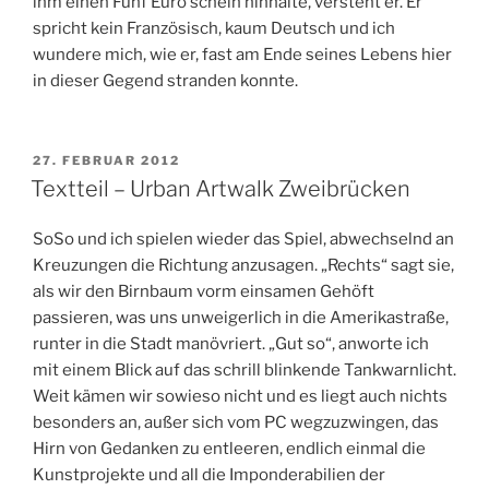
ihm einen Fünf Euro schein hinhalte, versteht er. Er
spricht kein Französisch, kaum Deutsch und ich
wundere mich, wie er, fast am Ende seines Lebens hier
in dieser Gegend stranden konnte.
VERÖFFENTLICHT
27. FEBRUAR 2012
AM
Textteil – Urban Artwalk Zweibrücken
SoSo und ich spielen wieder das Spiel, abwechselnd an
Kreuzungen die Richtung anzusagen. „Rechts“ sagt sie,
als wir den Birnbaum vorm einsamen Gehöft
passieren, was uns unweigerlich in die Amerikastraße,
runter in die Stadt manövriert. „Gut so“, anworte ich
mit einem Blick auf das schrill blinkende Tankwarnlicht.
Weit kämen wir sowieso nicht und es liegt auch nichts
besonders an, außer sich vom PC wegzuzwingen, das
Hirn von Gedanken zu entleeren, endlich einmal die
Kunstprojekte und all die Imponderabilien der