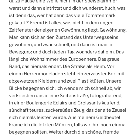
du zu Hause eine Weile nicht in der Speisekammer
warst und dann eintrittst und dich wunderst, huch, was
ist denn das, wer hat denn das viele Tomatenmark
gekauft?‘ Fremd ist alles, was nicht in dem engen
Zeitfenster der eigenen Gewöhnung liegt. Gewöhnung.
Man kann sich an den Zustand des Unterwegsseins
gewöhnen, und zwar schnell, und dann ist man in
Bewegung und doch jeden Tag woanders daheim. Das
längliche Wohnzimmer des Europenners. Das graue
Band, das niemals endet. Die Straße als Heim. Vor
einem Herrenmodeladen steht ein zerzauster Kerl mit
abgewetzten Kleidern und zwei Plastiktüten. Unsere
Blicke begegnen sich, ich wende mich schnell ab, wir
verkriechen uns in eine Seitenstraße, fotografierend,
in einer Boulangerie Eclairs und Croissants kaufend,
sündhaft teures, zuckersüßes Zeug, das der alte Zausel
sich niemals leisten würde. Aus meinem Geldbeutel
krame ich die letzten Münzen, falls wir ihm noch einmal
begegnen sollten. Weiter durch die schöne, fremde