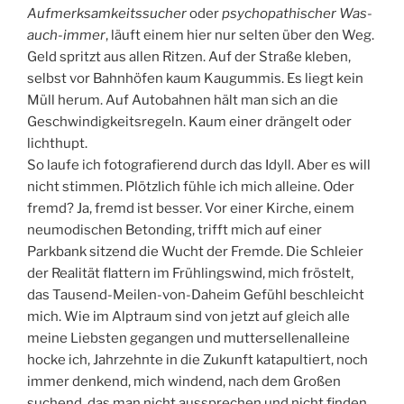
Aufmerksamkeitssucher
oder
psychopathischer Was-
auch-immer
, läuft einem hier nur selten über den Weg.
Geld spritzt aus allen Ritzen. Auf der Straße kleben,
selbst vor Bahnhöfen kaum Kaugummis. Es liegt kein
Müll herum. Auf Autobahnen hält man sich an die
Geschwindigkeitsregeln. Kaum einer drängelt oder
lichthupt.
So laufe ich fotografierend durch das Idyll. Aber es will
nicht stimmen. Plötzlich fühle ich mich alleine. Oder
fremd? Ja, fremd ist besser. Vor einer Kirche, einem
neumodischen Betonding, trifft mich auf einer
Parkbank sitzend die Wucht der Fremde. Die Schleier
der Realität flattern im Frühlingswind, mich fröstelt,
das Tausend-Meilen-von-Daheim Gefühl beschleicht
mich. Wie im Alptraum sind von jetzt auf gleich alle
meine Liebsten gegangen und muttersellenalleine
hocke ich, Jahrzehnte in die Zukunft katapultiert, noch
immer denkend, mich windend, nach dem Großen
suchend, das man nicht aussprechen und nicht finden