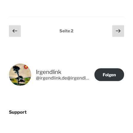
Seitennummerierung
Vorherige
Näch
Seite
2
Seite
Seit
der
Beiträge
Irgendlink
Folgen
@irgendlink.de@irgendlink.de
Support