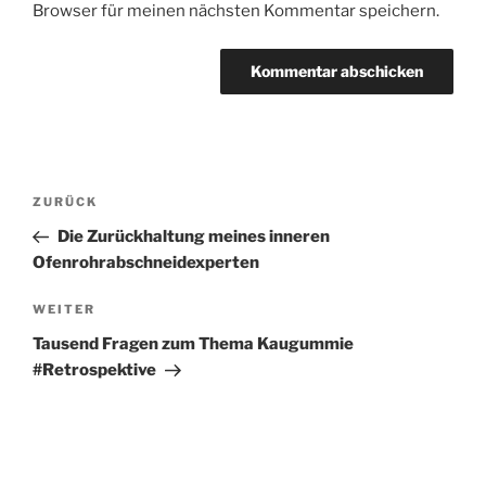
Browser für meinen nächsten Kommentar speichern.
Beitragsnavigation
Vorheriger
ZURÜCK
Beitrag
Die Zurückhaltung meines inneren
Ofenrohrabschneidexperten
Nächster
WEITER
Beitrag
Tausend Fragen zum Thema Kaugummie
#Retrospektive