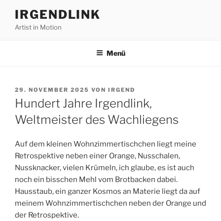
Zum
IRGENDLINK
Inhalt
Artist in Motion
springen
Menü
VERÖFFENTLICHT
29. NOVEMBER 2025
VON
IRGEND
AM
Hundert Jahre Irgendlink,
Weltmeister des Wachliegens
Auf dem kleinen Wohnzimmertischchen liegt meine
Retrospektive neben einer Orange, Nusschalen,
Nussknacker, vielen Krümeln, ich glaube, es ist auch
noch ein bisschen Mehl vom Brotbacken dabei.
Hausstaub, ein ganzer Kosmos an Materie liegt da auf
meinem Wohnzimmertischchen neben der Orange und
der Retrospektive.