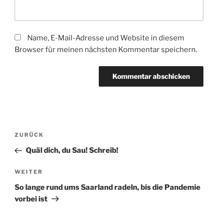
Name, E-Mail-Adresse und Website in diesem
Browser für meinen nächsten Kommentar speichern.
Beitragsnavigation
Vorheriger
ZURÜCK
Beitrag
Quäl dich, du Sau! Schreib!
Nächster
WEITER
Beitrag
So lange rund ums Saarland radeln, bis die Pandemie
vorbei ist