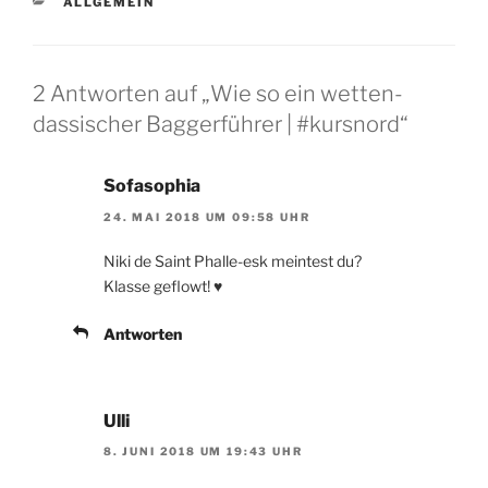
KATEGORIEN
ALLGEMEIN
2 Antworten auf „Wie so ein wetten-
dassischer Baggerführer | #kursnord“
Sofasophia
24. MAI 2018 UM 09:58 UHR
Niki de Saint Phalle-esk meintest du?
Klasse geflowt! ♥️
Antworten
Ulli
8. JUNI 2018 UM 19:43 UHR