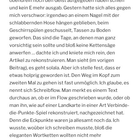
obendrein noch den Geist aufgegeben haben schien
und kein E mehr ausgab. Gestern hatte sich alles gegen
mich verschwor: irgendwo an einem Nagel mit der
schlabbernden Hose hängen geblieben, beim
Geschirrspülen geschusselt, Tassen zu Boden
geworfen. Das sind die Tage, an denen man ganz
vorsichtig sein sollte und bloß keine Kettensäge
anwerfen … dachte ich und kniete mich rein, den
Artikel zu rekonstruieren. Man sieht (im vorigen
Beitrag), es geht solala. Aber ich stelle fest, dass er
etwas holprig geworden ist. Den Weg im Kopf zum
zweiten Mal zu gehen ist fast unmöglich. Ich glaube, es
nennt sich Schreibflow. Man merkt es einem Text
durchaus an, ob er im Flow geschrieben wurde, oder ob
man ihn, wie auf einer Landkarte in einer Art Verbinde-
die-Punkte-Spiel rekonstruiert, nachgezeichnet hat.
Denn die Eckpunkte waren ja allesamt noch da. Ich
wusste, woüber ich schreiben musste, bloß die
eleganten Wortketten wollten nicht mehr