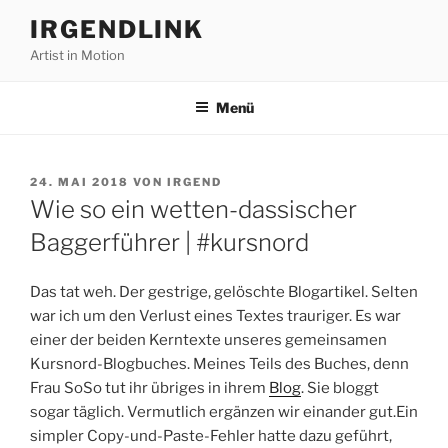
Zum
IRGENDLINK
Inhalt
Artist in Motion
springen
Menü
VERÖFFENTLICHT
24. MAI 2018
VON
IRGEND
AM
Wie so ein wetten-dassischer
Baggerführer | #kursnord
Das tat weh. Der gestrige, gelöschte Blogartikel. Selten
war ich um den Verlust eines Textes trauriger. Es war
einer der beiden Kerntexte unseres gemeinsamen
Kursnord-Blogbuches. Meines Teils des Buches, denn
Frau SoSo tut ihr übriges in ihrem
Blog
. Sie bloggt
sogar täglich. Vermutlich ergänzen wir einander gut.Ein
simpler Copy-und-Paste-Fehler hatte dazu geführt,