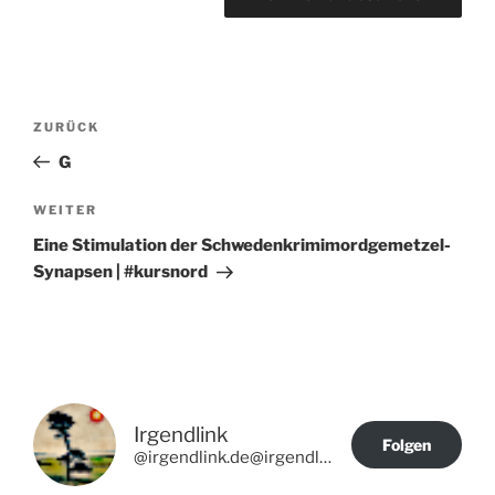
Beitragsnavigation
Vorheriger
ZURÜCK
Beitrag
G
Nächster
WEITER
Beitrag
Eine Stimulation der Schwedenkrimimordgemetzel-
Synapsen | #kursnord
Irgendlink
Folgen
@irgendlink.de@irgendlink.de