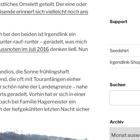
liches Omelett geteilt. Der eine oder
sende erinnert sich vielleicht noch ans
Support
ei den beiden ist Irgendlink ein
unter-rauf-runter – geradelt, was mich
lussnoten im Juli 2016
denken ließ. Nun
Seedshirt
Irgendlink-Sho
ndios, die Sonne frühlingshaft
nd, die oft mit Touranfängen einher
Suchen
er schön nahe der Landesgrenze – nahe
s geradelt. Vorhin hat er sich in einer
bach bei Familie Hagemeister ein
er tiefgekühlten letzten Nacht sicher
Archiv