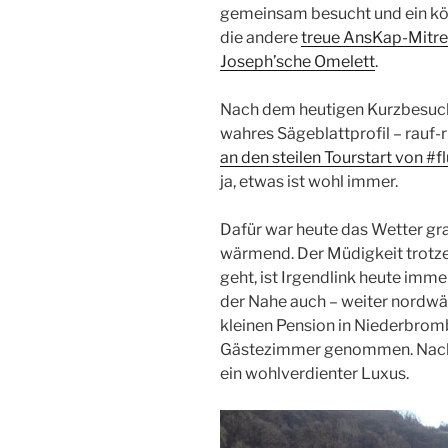
gemeinsam besucht und ein köst
die andere
treue AnsKap-Mitrei
Joseph’sche Omelett
.
Nach dem heutigen Kurzbesuch b
wahres Sägeblattprofil – rauf-r
an den steilen Tourstart von #f
ja, etwas ist wohl immer.
Dafür war heute das Wetter gra
wärmend. Der Müdigkeit trotze
geht, ist Irgendlink heute imm
der Nahe auch – weiter nordwärt
kleinen Pension in Niederbrom
Gästezimmer genommen. Nach d
ein wohlverdienter Luxus.