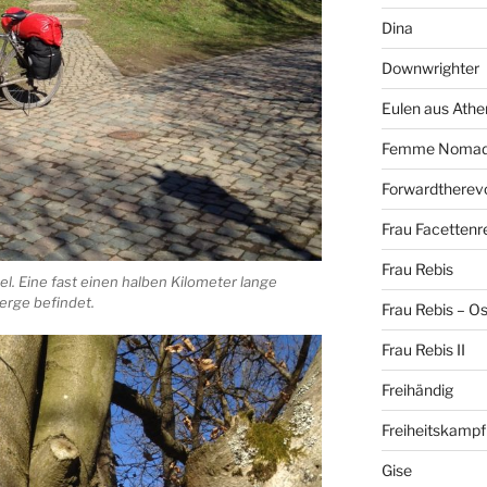
Dina
Downwrighter
Eulen aus Athe
Femme Noma
Forwardtherevo
Frau Facettenr
Frau Rebis
el. Eine fast einen halben Kilometer lange
erge befindet.
Frau Rebis – O
Frau Rebis II
Freihändig
Freiheitskampf
Gise