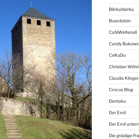
Blinkyblanky
Boardstein
CaféWeltenall
Candy Bukows
CeKaDo
Christian Wöhr
Claudia Klinger
Crocos Blog
Dentaku
Der Emil
Der Emil unte
Die gnädige Fr