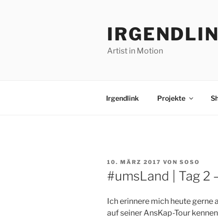
Zum
Inhalt
IRGENDLI
springen
Artist in Motion
Irgendlink
Projekte
S
VERÖFFENTLICHT
10. MÄRZ 2017
VON
SOSO
AM
#umsLand | Tag 2 
Ich erinnere mich heute gerne a
auf seiner AnsKap-Tour kenneng