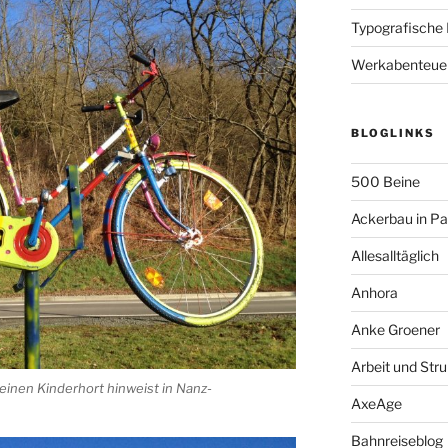
Typografische
Werkabenteue
BLOGLINKS
500 Beine
Ackerbau in P
Allesalltäglich
Anhora
Anke Groener
Arbeit und Stru
 einen Kinderhort hinweist in Nanz-
AxeAge
Bahnreiseblog