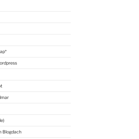
oap*
ordpress
t
lmar
le)
m Blogdach