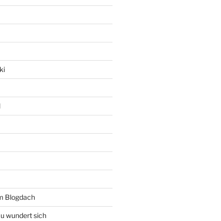
ki
l
rm Blogdach
au wundert sich