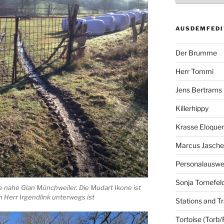
AUSDEMFEDI
Der Brumme
Herr Tommi
Jens Bertrams
Killerhippy
Krasse Eloque
Marcus Jasch
Personalausw
Sonja Tornefel
e nahe Glan Münchweiler. Die Mudart Ikone ist
 Herr Irgendlink unterwegs ist
Stations and Tr
Tortoise (Torb/