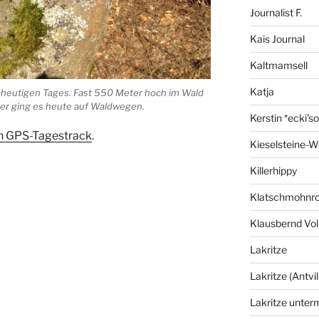
Journalist F.
Kais Journal
Kaltmamsell
Katja
s heutigen Tages. Fast 550 Meter hoch im Wald
ter ging es heute auf Waldwegen.
Kerstin *ecki's
en GPS-Tagestrack
.
Kieselsteine-W
Killerhippy
Klatschmohnro
Klausbernd Vol
Lakritze
Lakritze (Antvil
Lakritze unter