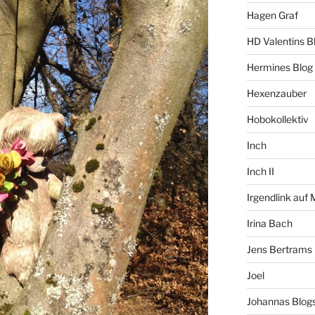
Hagen Graf
HD Valentins B
Hermines Blog
Hexenzauber
Hobokollektiv
Inch
Inch II
Irgendlink auf
Irina Bach
Jens Bertrams
Joel
Johannas Blog