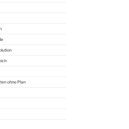
n
de
lution
eich
sten ohne Plan