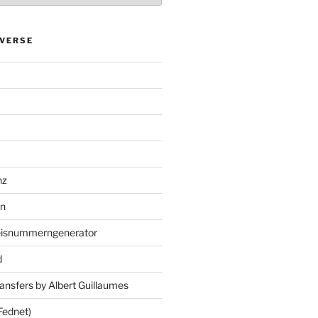
VERSE
nz
en
eisnummerngenerator
d
ansfers by Albert Guillaumes
Fednet)