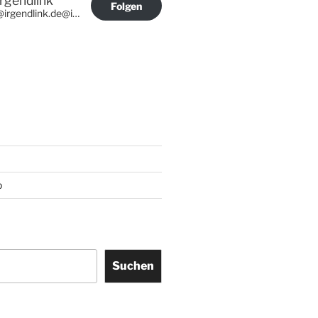
Irgendlink
Folgen
@irgendlink.de@irgendlink.de
p
Suchen