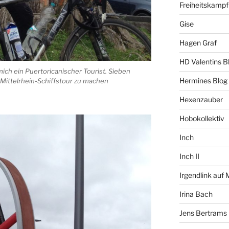
Freiheitskampf
Gise
Hagen Graf
HD Valentins B
ich ein Puertoricanischer Tourist. Sieben
Hermines Blog
 Mittelrhein-Schiffstour zu machen
Hexenzauber
Hobokollektiv
Inch
Inch II
Irgendlink auf
Irina Bach
Jens Bertrams