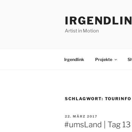
Zum
Inhalt
IRGENDLI
springen
Artist in Motion
Irgendlink
Projekte
S
SCHLAGWORT:
TOURINFO
VERÖFFENTLICHT
22. MÄRZ 2017
AM
#umsLand | Tag 13