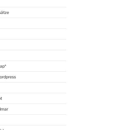
sätze
oap*
ordpress
t
lmar