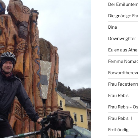
Der Emil unte
Die gnädige Fr
Dina
Downwrighter
Eulen aus Athe
Femme Noma
Forwardtherevo
Frau Facettenr
Frau Rebis
Frau Rebis – O
Frau Rebis II
Freihändig