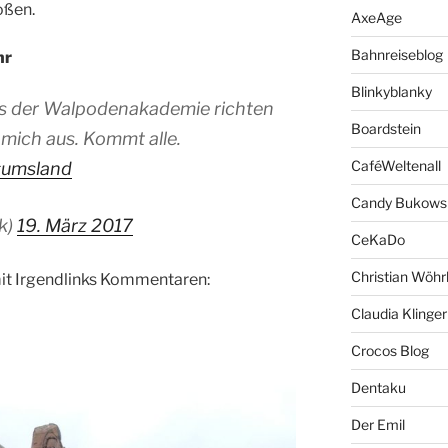
oßen.
AxeAge
Bahnreiseblog
hr
Blinkyblanky
s der Walpodenakademie richten
Boardstein
mich aus. Kommt alle.
CaféWeltenall
#umsland
Candy Bukows
k)
19. März 2017
CeKaDo
Christian Wöhr
mit Irgendlinks Kommentaren:
Claudia Klinger
Crocos Blog
Dentaku
Der Emil