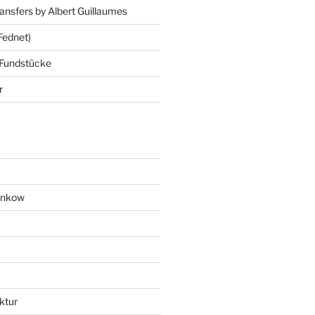
ansfers by Albert Guillaumes
Fednet)
 Fundstücke
r
ankow
ktur