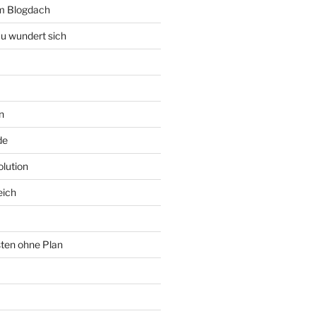
rm Blogdach
au wundert sich
n
de
lution
eich
sten ohne Plan