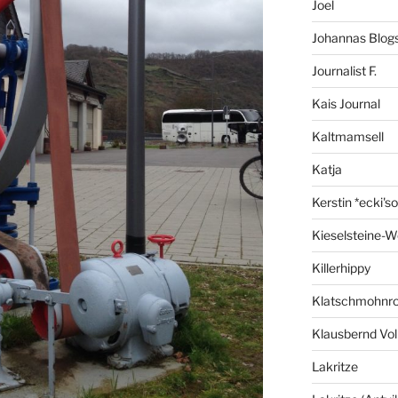
Joel
Johannas Blog
Journalist F.
Kais Journal
Kaltmamsell
Katja
Kerstin *ecki's
Kieselsteine-W
Killerhippy
Klatschmohnro
Klausbernd Vol
Lakritze