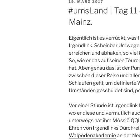
VERÖFFENTLICHT
19. MÄRZ 2017
AM
#umsLand | Tag 11 –
Mainz.
Eigentlich ist es verrückt, was 
Irgendlink. Scheinbar Umwege. 
erreichen und abhaken, so viel
So, wie er das auf seinen Tour
hat. Aber genau das ist der Pun
zwischen dieser Reise und alle
Schlaufen geht, um definierte
Umständen geschuldet sind, pol
Vor einer Stunde ist Irgendlink
wo er diese und vermutlich auc
unterwegs hat ihm Mössiö QQl
Ehren von Irgendlinks Durchreis
Walpodenakademie
an der Neu