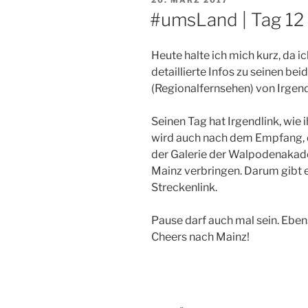
AM
#umsLand | Tag 12
Heute halte ich mich kurz, da i
detaillierte Infos zu seinen b
(Regionalfernsehen) von Irge
Seinen Tag hat Irgendlink, wie i
wird auch nach dem Empfang, d
der Galerie der Walpodenakadem
Mainz verbringen. Darum gibt 
Streckenlink.
Pause darf auch mal sein. Ebens
Cheers nach Mainz!