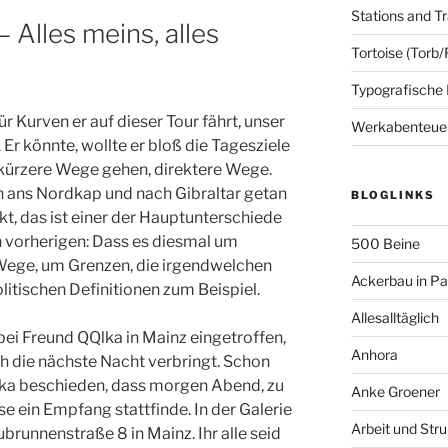
Stations and Tr
 Alles meins, alles
Tortoise (Torb/
Typografische
für Kurven er auf dieser Tour fährt, unser
Werkabenteue
Er könnte, wollte er bloß die Tagesziele
 kürzere Wege gehen, direktere Wege.
en ans Nordkap und nach Gibraltar getan
BLOGLINKS
kt, das ist einer der Hauptunterschiede
n vorherigen: Dass es diesmal um
500 Beine
 Wege, um Grenzen, die irgendwelchen
Ackerbau in P
itischen Definitionen zum Beispiel.
Allesalltäglich
 bei Freund QQlka in Mainz eingetroffen,
Anhora
h die nächste Nacht verbringt. Schon
ka beschieden, dass morgen Abend, zu
Anke Groener
e ein Empfang stattfinde. In der Galerie
Arbeit und Stru
brunnenstraße 8 in Mainz. Ihr alle seid