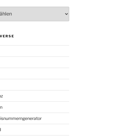
VERSE
nz
en
eisnummerngenerator
d