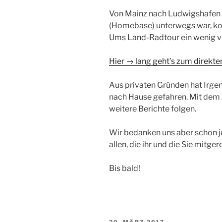
Von Mainz nach Ludwigshafen is
(Homebase) unterwegs war, kom
Ums Land-Radtour ein wenig v
Hier → lang geht’s zum direkt
Aus privaten Gründen hat Irgen
nach Hause gefahren. Mit dem Z
weitere Berichte folgen.
Wir bedanken uns aber schon je
allen, die ihr und die Sie mitgere
Bis bald!
VERÖFFENTLICHT
20. MÄRZ 2017