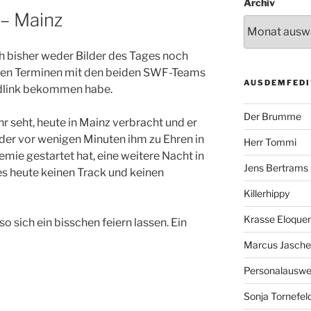
Archiv
 – Mainz
ch bisher weder Bilder des Tages noch
eiden Terminen mit den beiden SWF-Teams
AUSDEMFEDI
ndlink bekommen habe.
Der Brumme
hr seht, heute in Mainz verbracht und er
er vor wenigen Minuten ihm zu Ehren in
Herr Tommi
ie gestartet hat, eine weitere Nacht in
Jens Bertrams
es heute keinen Track und keinen
Killerhippy
Krasse Eloque
o sich ein bisschen feiern lassen. Ein
Marcus Jasch
Personalausw
Sonja Tornefel