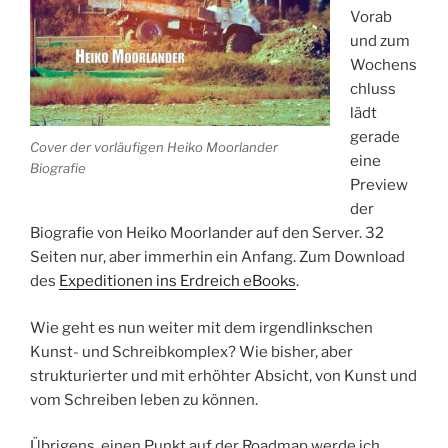
Vorab
und zum
Wochens
chluss
lädt
gerade
Cover der vorläufigen Heiko Moorlander
eine
Biografie
Preview
der
Biografie von Heiko Moorlander auf den Server. 32
Seiten nur, aber immerhin ein Anfang. Zum Download
des
Expeditionen ins Erdreich eBooks
.
Wie geht es nun weiter mit dem irgendlinkschen
Kunst- und Schreibkomplex? Wie bisher, aber
strukturierter und mit erhöhter Absicht, von Kunst und
vom Schreiben leben zu können.
Übrigens, einen Punkt auf der Roadmap werde ich