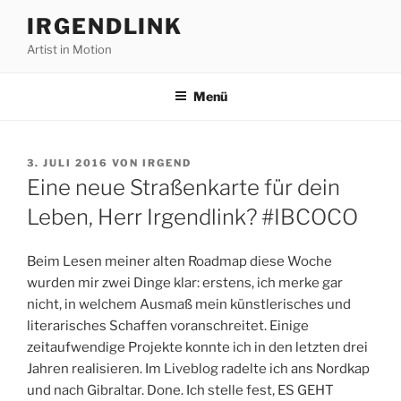
Zum
IRGENDLINK
Inhalt
Artist in Motion
springen
Menü
VERÖFFENTLICHT
3. JULI 2016
VON
IRGEND
AM
Eine neue Straßenkarte für dein
Leben, Herr Irgendlink? #IBCOCO
Beim Lesen meiner alten Roadmap diese Woche
wurden mir zwei Dinge klar: erstens, ich merke gar
nicht, in welchem Ausmaß mein künstlerisches und
literarisches Schaffen voranschreitet. Einige
zeitaufwendige Projekte konnte ich in den letzten drei
Jahren realisieren. Im Liveblog radelte ich ans Nordkap
und nach Gibraltar. Done. Ich stelle fest, ES GEHT