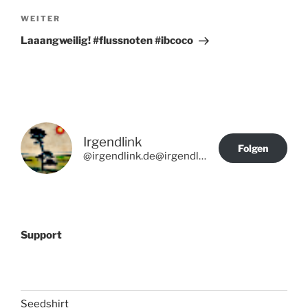
Nächster
WEITER
Beitrag
Laaangweilig! #flussnoten #ibcoco
Irgendlink
Folgen
@irgendlink.de@irgendlink.de
Support
Seedshirt