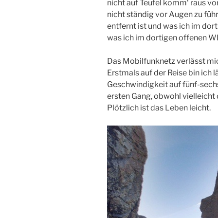
nicht ­auf Teufel komm‘ raus v
nicht ständig vor Aug­en zu füh
entfernt ist und was ich im do
was­ ich im dortigen offenen WL
Das Mobilfunknetz verlässt ­mi
Erstmals auf der Reise bin ich 
Geschwi­ndigkeit auf fünf-sech
ersten Gang, obwohl vielleicht 
Plötzlich ist das Leben leicht.