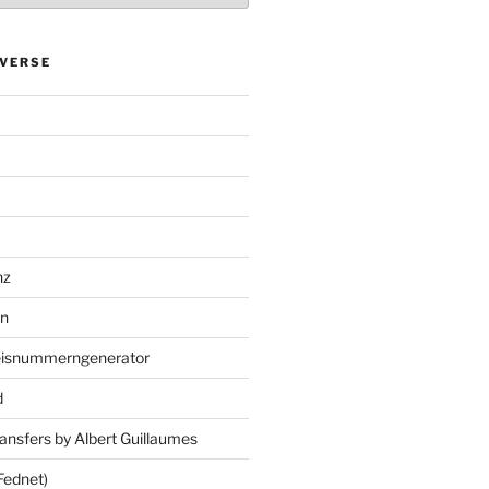
VERSE
nz
en
eisnummerngenerator
d
ansfers by Albert Guillaumes
Fednet)