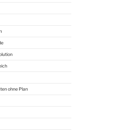
n
de
lution
eich
sten ohne Plan