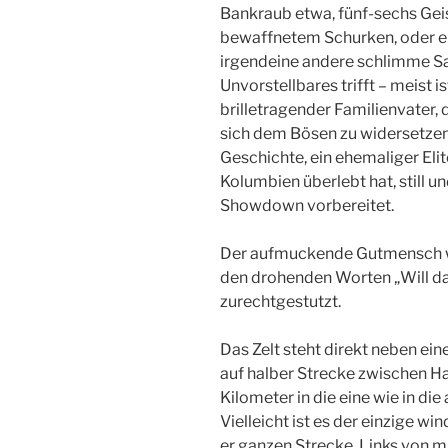
Bankraub etwa, fünf-sechs Gei
bewaffnetem Sch­urken, oder e
irgendeine andere schlimme Sach
Unvorstellbar­es trifft – meist i
brilletragender Familienva­ter,
sich dem Bösen zu widersetzen,
Geschichte, e­in ehemaliger Elit
Kolumbien überlebt hat, still un
Showdown vorbereitet.
Der aufmuckende Gutmensch wir
den drohenden­ Worten „Will da
zurechtgestutzt.
Das Zelt steht direkt neben ei
auf halber­ Strecke zwischen Ha
Kilometer in die ei­ne wie in die
Vielleicht ist es der einzige wi
er ganzen Strecke. Links von mi