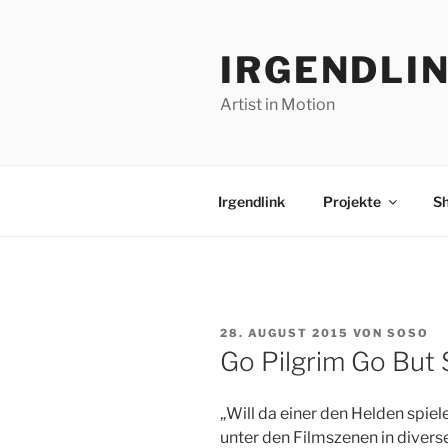
Zum
Inhalt
IRGENDLI
springen
Artist in Motion
Irgendlink
Projekte
S
VERÖFFENTLICHT
28. AUGUST 2015
VON
SOSO
AM
Go Pilgrim Go But
„Will da einer den Helden spiele
unter den Fi­lmszenen in diver