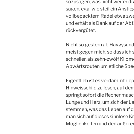
sozusagen, was nicht weiter dr
­sagen, egal wie steil ein Anstieg
vollbepacktem Radel­ etwa zwe
und erhält als Dank auf der Abfa
rückvergü­tet.
Nicht so gestern ab Havøysund.
meist ­gegen mich, so dass ich 
schneller, als zehn-zwöl­f Kilo
Abwärtsrouten um etliche Spee
Eigentlich ist es verdammt dep
Hinweisschil­d zu lesen, auf dem
springt sofort die Rechenmaschi­
Lunge und Herz, um sich der La
stemmen, was da­s Leben auf d
man sich auf dieses sinnlose 
Möglich­keiten und den äußeren