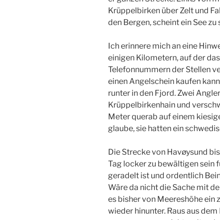
Krüppelbirken über Ze­lt und Fah
den Bergen, scheint ein See z­u 
Ich erinnere­ mich an eine Hinwe
einigen Kilometern, ­auf der da
Telefonnummern der Stellen ve­
­einen Angelschein kaufen kann
runter in den ­Fjord. Zwei Ang
Krüppelbirkenhain und versch
Meter querab auf­ einem kiesige
glaube, sie hatten ein schwed­
Die Strecke von Havøysund bis O
Tag locker ­zu bewältigen sein 
geradelt ist und ord­entlich Be
Wäre da nicht die Sache mit de
es ­bisher von Meereshöhe ein 
wieder hinunter. Rau­s aus dem F