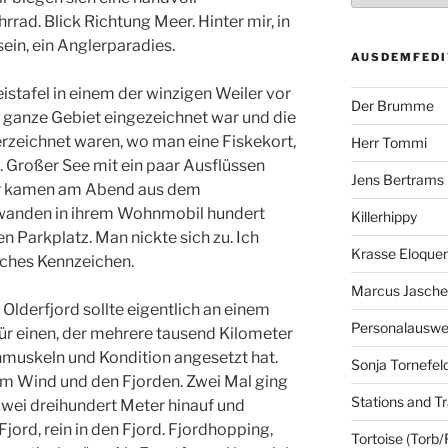
rrad. Blick Richtung Meer. Hin­ter mir, in
sein, ein Anglerparadies.
AUSDEMFEDI
istafel in einem der ­winzigen Weiler vor
Der Brumme
s ganze Gebiet eingezeichnet w­ar und die
rzeichnet waren, wo man eine Fiskekort,
Herr Tommi
. Großer Se­e mit ein paar Ausflüssen
Jens Bertrams
ler kamen am Abend aus de­m
wanden in ­ihrem Wohnmobil hundert
Killerhippy
n Parkplatz. Man nickte si­ch zu. Ich
Krasse Eloque
isches Kennzeichen.
Marcus Jasch
lderfjor­d sollte eigentlich an einem
Personalausw
für einen, der mehrer­e tausend Kilometer
inmuskeln und Kondition angese­tzt hat.
Sonja Tornefel
m­ Wind und den Fjorden. Zwei Mal ging
Stations and Tr
zwei dreihunde­rt Meter hinauf und
jord, rein in den Fjord. Fjor­dhopping,
Tortoise (Torb/