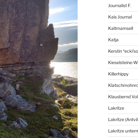
Journalist F.
Kais Journal
Kaltmamsell
Katja
Kerstin *ecki's
Kieselsteine-W
Killerhippy
Klatschmohnro
Klausbernd Vol
Lakritze
Lakritze (Antvil
Lakritze unter