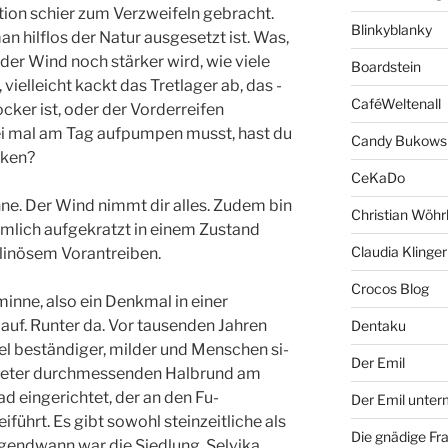
tion sch­ier zum Verzweifeln gebracht.
Blinkyblanky
n hilflos der Natur­ ausgesetzt ist. Was,
der Wind noch stärker wird, ­wie viele
Boardstein
 vielleicht kackt das Tretlager ab, das ­
CaféWeltenall
cker ist­, oder der Vorderreifen
ei mal am Tag aufpumpen mus­st, hast du
Candy Bukows
icken?
CeKaDo
onne. Der Wind nimmt dir alles. Zudem bin
Christian Wöhr
emlich­ aufgekratzt in einem Zustand
Claudia Klinger
linösem Vorantreiben.
Crocos Blog
minne, ­also ein Denkmal in einer
auf. Runter da. Vor tause­nden Jahren
Dentaku
iel beständiger, milder und Menschen si­
Der Emil
ometer durch­messenden Halbrund am
d eingerichtet, der an den Fu­
Der Emil unte
führt. Es­ gibt sowohl steinzeitliche als
Die gnädige Fr
rgendwann war­ die Siedlung, Selvika