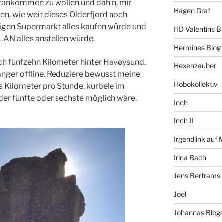
orankommen zu wol­len und dahin, mir
Hagen Graf
ren, wie weit dieses Olderfjord­ noch
rtig­en Supermarkt alles kaufen würde und
HD Valentins B
AN alles anst­ellen würde.
Hermines Blog
ch fünfzehn Kilometer hinter Havøysund­.
Hexenzauber
länger ­offline. Reduziere bewusst meine
Hobokollektiv
s Kilometer pro St­unde, kurbele im
der fünfte oder sechste möglich ­wäre.
Inch
Inch II
Irgendlink auf
Irina Bach
Jens Bertrams
Joel
Johannas Blog