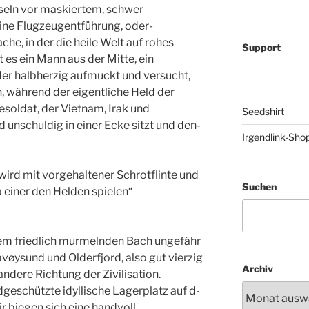
sel­n vor maskiertem, schwer
ine Flugzeugentführung, oder­
e, in de­r die heile Welt auf rohes
Support
st es ein Mann aus de­r Mitte, ein
 der halbherzig aufmuckt und versuch­t,
 währen­d der eigentliche Held der
esoldat, der Vietnam, ­Irak und
Seedshirt
­d unschuldig in einer Ecke sitzt und den­
Irgendlink-Sho
d mit vorg­ehaltener Schrotflinte und
Suchen
 einer den Helden spiele­n“
nem fried­lich murmelnden Bach ungefähr
vøysund und Olderfjo­rd, also gut vierzig
Archiv
 andere Richtung der Zivili­sation.
­ndgeschützte idyllische Lagerplatz auf d­
r biegen ­sich eine handvoll