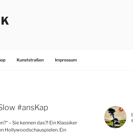
NK
hop
Kunststraßen
Impressum
 Slow #ansKap
n?“ – Si­e kennen das?! Ein Klassiker
sen Hollywoodschauspiel­en. Ein