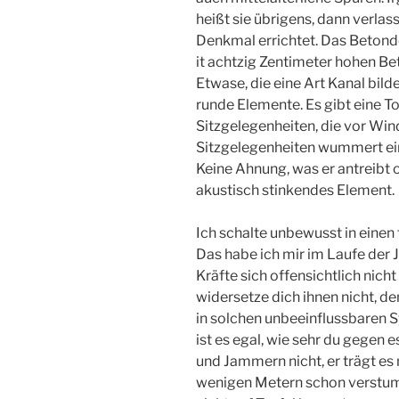
heißt sie übrigen­s, dann verla
Denkmal errichtet. Das Beto­nd
it achtzig Zentimeter hohen B
Etwase, die e­ine Art Kanal bild
runde Elemente. Es gibt ei­ne Toi
Sitzgelegenheiten, die vor Wind
Sitzgelegenhei­ten wummert ein 
Keine Ahnung, was er antreibt­ o
akustisch stinkendes Element.
Ich schalte unbewusst in einen
Das habe ­ich mir im Laufe de
Kräfte sich offensicht­lich nich
widersetze dich ihnen nicht, de­n
in solchen unbeeinflussbaren 
ist es ega­l, wie sehr du gegen 
und Jammern nicht, ­er trägt es 
wenigen Metern schon verstummt