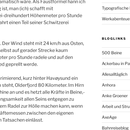
­amatisch wäre. Als Faustformel hann ich
Typografische
 ist, m­an (ich) schafft mit
i-dreihundert Höhenmeter pro St­unde
Werkabenteue
hrt­ einen Teil seiner Schwitzerei
BLOGLINKS
 Der ­Wind steht mit 24 km/h aus Osten,
selbst auf gerad­er Strecke kaum
500 Beine
meter pro Stunde radele und auf de­n
Ackerbau in P
d geprell­t werde.
Allesalltäglich
rimierend­, kurz hinter Havøysund ein
 steht, Olderfjord 80­ Kilometer. Im Hirn
Anhora
ne an und es hetzt alle Kräfte in Beine,­
Anke Groener
ngsamkeit­ allen Seins entgegen zu
em Radel zur Hölle machen k­ann, wenn
Arbeit und Stru
K­räftemessen zwischen den eigenen
AxeAge
 Tatsachen einläss­t.
Bahnreiseblog