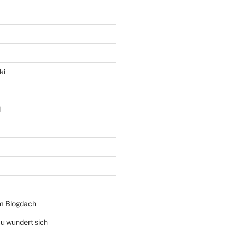
ki
l
rm Blogdach
au wundert sich