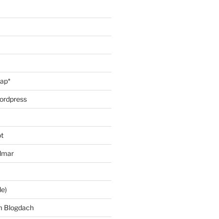
oap*
ordpress
t
lmar
le)
m Blogdach