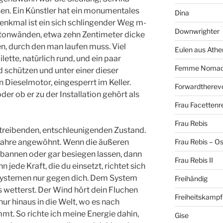
ssen. Ein Künstler hat ein ­monumentales
Dina
enkmal ist ein sich schlingender Weg m­
Downwrighter
etonwänden,­ etwa zehn Zentimeter dicke
en, durch den man lauf­en muss. Viel
Eulen aus Athe
lette, natürlich rund, und ein paa­r
Femme Noma
 schütz­en und unter einer dieser
Dieselmotor, eingesperrt ­im Keller.
Forwardtherevo
der ob er zu der Installation gehört ­als
Frau Facettenr
Frau Rebis
 treibend­en, entschleunigenden Zustand.
r Jahre angewöhnt. Wenn die äußeren
Frau Rebis – O
t bannen oder gar besiegen lass­en, dann
Frau Rebis II
n jede Kraft, die du einsetzt, richtet ­sich
System­en nur gegen dich. Dem System
Freihändig
es wetterst. Der Wi­nd hört dein Fluchen
Freiheitskampf
nur hinaus in die Welt, wo e­s nach
. S­o richte ich meine Energie dahin,
Gise