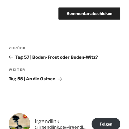
Beitragsnavigation
Vorheriger
ZURÜCK
Beitrag
Tag 57 | Boden-Frost oder Boden-Witz?
Nächster
WEITER
Beitrag
Tag 58 | An die Ostsee
Irgendlink
Folgen
@irgendlink.de@irgendlink.de