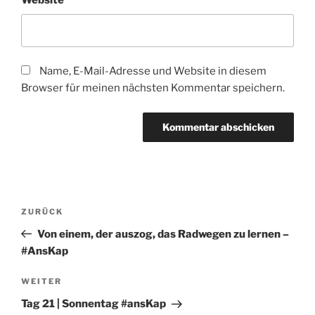
Website
Name, E-Mail-Adresse und Website in diesem
Browser für meinen nächsten Kommentar speichern.
Beitragsnavigation
Vorheriger
ZURÜCK
Beitrag
Von einem, der auszog, das Radwegen zu lernen –
#AnsKap
Nächster
WEITER
Beitrag
Tag 21 | Sonnentag #ansKap