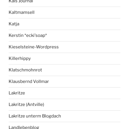
Kais Journal
Kaltmamsell
Katja
Kerstin *ecki'soap*
Kieselsteine-Wordpress
Killerhippy
Klatschmohnrot
Klausbernd Vollmar
Lakritze
Lakritze (Antville)
Lakritze unterm Blogdach
Landlebenblog