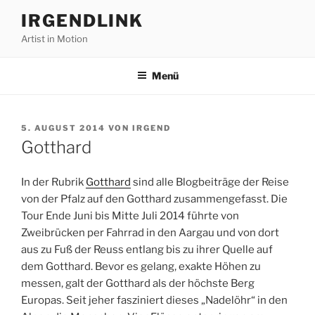
Zum
IRGENDLINK
Inhalt
Artist in Motion
springen
Menü
VERÖFFENTLICHT
5. AUGUST 2014
VON
IRGEND
AM
Gotthard
In der Rubrik
Gotthard
sind alle Blogbeiträge der Reise
von der Pfalz auf den Gotthard zusammengefasst. Die
Tour Ende Juni bis Mitte Juli 2014 führte von
Zweibrücken per Fahrrad in den Aargau und von dort
aus zu Fuß der Reuss entlang bis zu ihrer Quelle auf
dem Gotthard. Bevor es gelang, exakte Höhen zu
messen, galt der Gotthard als der höchste Berg
Europas. Seit jeher fasziniert dieses „Nadelöhr“ in den