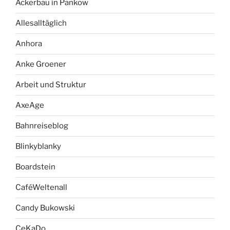
Ackerbau in Pankow
Allesalltäglich
Anhora
Anke Groener
Arbeit und Struktur
AxeAge
Bahnreiseblog
Blinkyblanky
Boardstein
CaféWeltenall
Candy Bukowski
CeKaDo