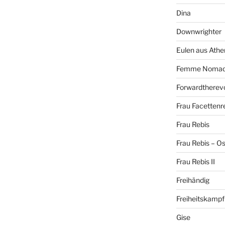
Dina
Downwrighter
Eulen aus Athe
Femme Noma
Forwardtherevo
Frau Facettenr
Frau Rebis
Frau Rebis – O
Frau Rebis II
Freihändig
Freiheitskampf
Gise