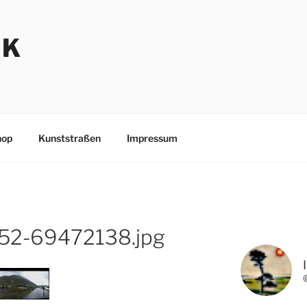
NK
hop
Kunststraßen
Impressum
52-69472138.jpg