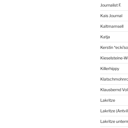
Journalist F.
Kais Journal
Kaltmamsell
Katja
Kerstin *ecki's
Kieselsteine-W
Killerhippy
Klatschmohnro
Klausbernd Vol
Lakritze
Lakritze (Antvil
Lakritze unter