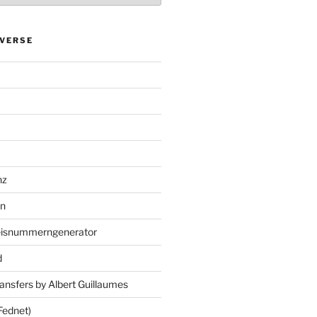
VERSE
nz
en
eisnummerngenerator
d
ansfers by Albert Guillaumes
Fednet)