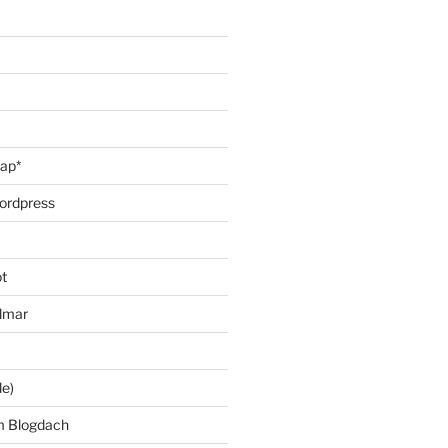
oap*
ordpress
t
lmar
le)
m Blogdach