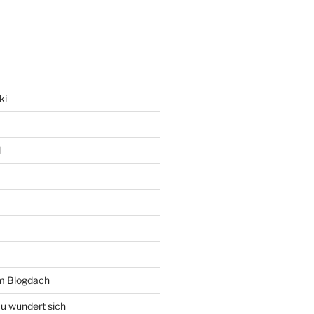
ki
l
rm Blogdach
au wundert sich