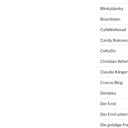
Blinkyblanky
Boardstein
CaféWeltenall
Candy Bukows
CeKaDo
Christian Wöhr
Claudia Klinger
Crocos Blog
Dentaku
Der Emil
Der Emil unte
Die gnädige Fr