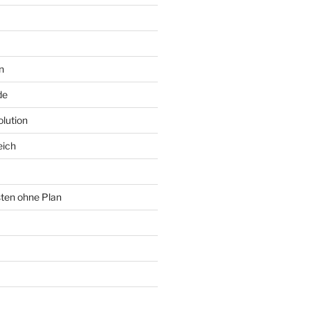
n
de
lution
eich
sten ohne Plan