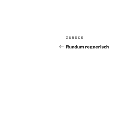
Beitragsnavigation
Vorheriger
ZURÜCK
Beitrag
Rundum regnerisch