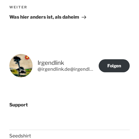
Nächster
WEITER
Beitrag
Was hier anders ist, als daheim
Irgendlink
Folgen
@irgendlink.de@irgendlink.de
Support
Seedshirt