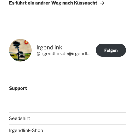
Beitrag
Es führt ein andrer Weg nach Küssnacht
Irgendlink
Folgen
@irgendlink.de@irgendlink.de
Support
Seedshirt
Irgendlink-Shop