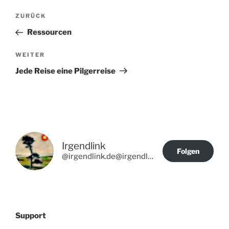
Beitragsnavigation
Vorheriger
ZURÜCK
Beitrag
Ressourcen
Nächster
WEITER
Beitrag
Jede Reise eine Pilgerreise
Irgendlink
Folgen
@irgendlink.de@irgendlink.de
Support