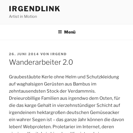
Zum
IRGENDLINK
Inhalt
Artist in Motion
springen
Menü
VERÖFFENTLICHT
26. JUNI 2014
VON
IRGEND
AM
Wanderarbeiter 2.0
Graubestäubte Kerle ohne Helm und Schutzkleidung
auf waghalsigen Gerüsten aus Bambus im
zehntausendsten Stock der Verdammnis.
Dreieurobillige Familien aus irgendwo dem Osten, für
die das karge Gehalt in vierzehnstündiger Schicht auf
irgendeinem hektargroßen deutschen Gemüseacker
ein wahrer Segen ist – das ganze Jahr können die davon
leben! Webproleten. Proletarier im Internet, deren