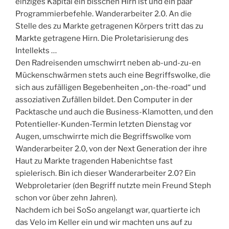
einziges Kapital ein bisschen Hirn ist und ein paar
Programmierbefehle. Wanderarbeiter 2.0. An die
Stelle des zu Markte getragenen Körpers tritt das zu
Markte getragene Hirn. Die Proletarisierung des
Intellekts …
Den Radreisenden umschwirrt neben ab-und-zu-en
Mückenschwärmen stets auch eine Begriffswolke, die
sich aus zufälligen Begebenheiten „on-the-road“ und
assoziativen Zufällen bildet. Den Computer in der
Packtasche und auch die Business-Klamotten, und den
Potentieller-Kunden-Termin letzten Dienstag vor
Augen, umschwirrte mich die Begriffswolke vom
Wanderarbeiter 2.0, von der Next Generation der ihre
Haut zu Markte tragenden Habenichtse fast
spielerisch. Bin ich dieser Wanderarbeiter 2.0? Ein
Webproletarier (den Begriff nutzte mein Freund Steph
schon vor über zehn Jahren).
Nachdem ich bei SoSo angelangt war, quartierte ich
das Velo im Keller ein und wir machten uns auf zu