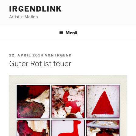
Zum
IRGENDLINK
Inhalt
Artist in Motion
springen
Menü
VERÖFFENTLICHT
22. APRIL 2014
VON
IRGEND
AM
Guter Rot ist teuer