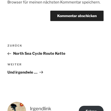
Browser für meinen nächsten Kommentar speichern.
Beitragsnavigation
Vorheriger
ZURÜCK
Beitrag
North Sea Cycle Route Kette
Nächster
WEITER
Beitrag
Und irgendwie …
Irgendlink