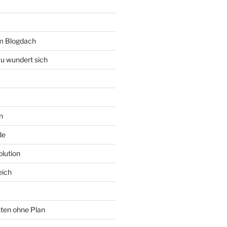
rm Blogdach
au wundert sich
n
de
lution
eich
sten ohne Plan