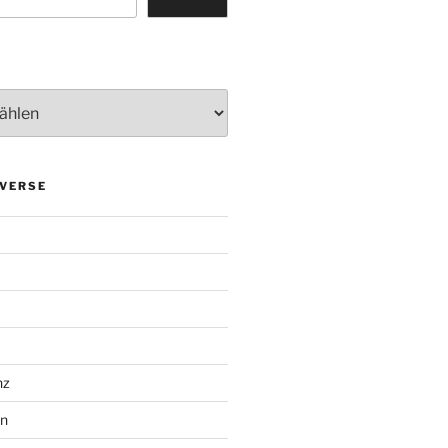
VERSE
nz
en