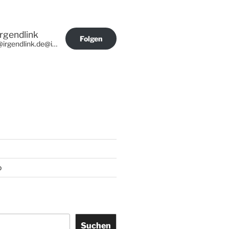
Irgendlink
Folgen
@irgendlink.de@irgendlink.de
p
Suchen