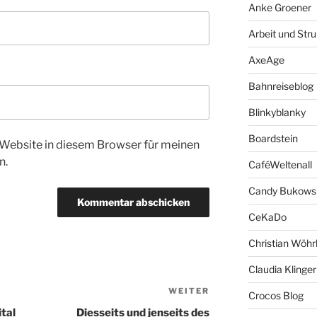
Anke Groener
Arbeit und Stru
AxeAge
Bahnreiseblog
Blinkyblanky
Boardstein
Website in diesem Browser für meinen
n.
CaféWeltenall
Candy Bukows
CeKaDo
Christian Wöhr
Claudia Klinger
WEITER
Nächster
Crocos Blog
Beitrag
tal
Diesseits und jenseits des