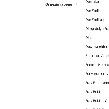
Dentaku
Grüezigrabens
Der Emil
Der Emil unte
Die gnädige Fr
Dina
Downwrighter
Eulen aus Athe
Femme Noma
Forwardtherevo
Frau Facettenr
Frau Rebis
Frau Rebis – O