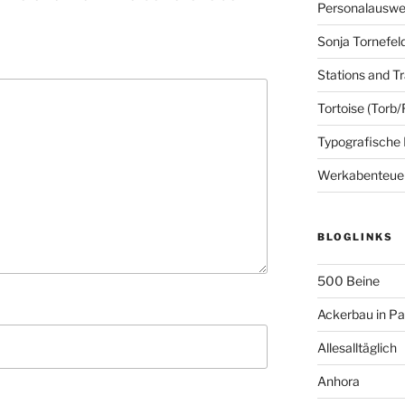
Personalausw
Sonja Tornefel
Stations and Tr
Tortoise (Torb/
Typografische
Werkabenteue
BLOGLINKS
500 Beine
Ackerbau in P
Allesalltäglich
Anhora