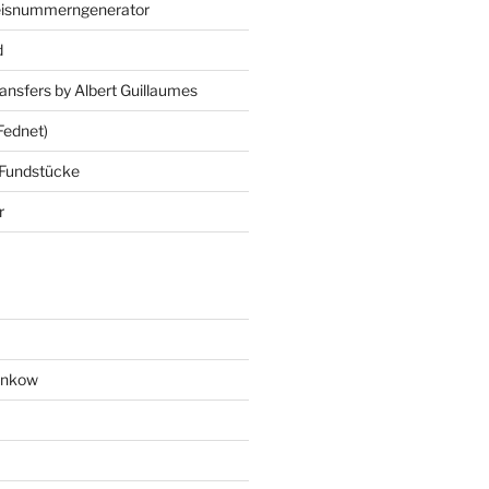
eisnummerngenerator
d
ansfers by Albert Guillaumes
Fednet)
 Fundstücke
r
ankow