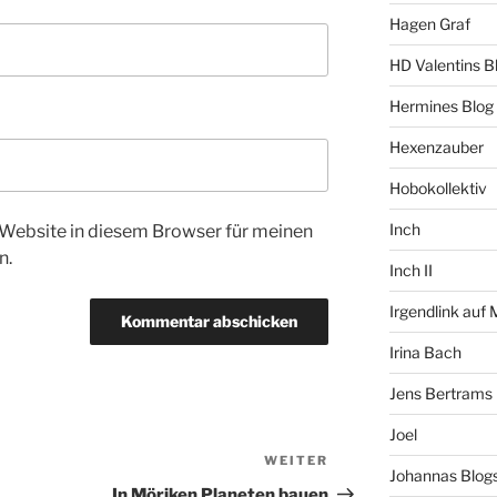
Hagen Graf
HD Valentins B
Hermines Blog
Hexenzauber
Hobokollektiv
Inch
Website in diesem Browser für meinen
n.
Inch II
Irgendlink auf
Irina Bach
Jens Bertrams
Joel
WEITER
Nächster
Johannas Blog
Beitrag
In Möriken Planeten bauen