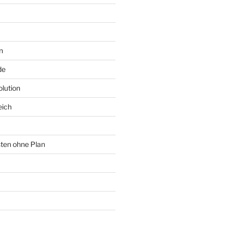
n
de
lution
eich
sten ohne Plan