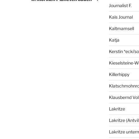
Journalist F.
Kais Journal
Kaltmamsell
Katja
Kerstin *ecki's
Kieselsteine-W
Killerhippy
Klatschmohnro
Klausbernd Vol
Lakritze
Lakritze (Antvil
Lakritze unter