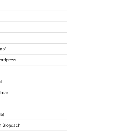
oap*
ordpress
t
lmar
le)
m Blogdach