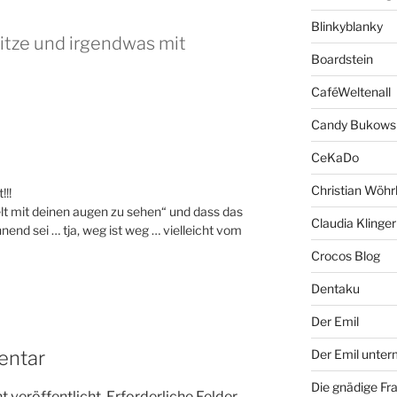
Blinkyblanky
itze und irgendwas mit
Boardstein
CaféWeltenall
Candy Bukows
CeKaDo
Christian Wöhr
!!
elt mit deinen augen zu sehen“ und dass das
Claudia Klinger
end sei … tja, weg ist weg … vielleicht vom
Crocos Blog
Dentaku
Der Emil
entar
Der Emil unte
Die gnädige Fr
 veröffentlicht.
Erforderliche Felder