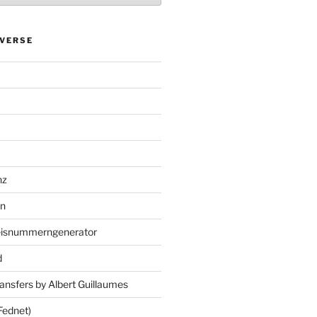
VERSE
nz
en
eisnummerngenerator
d
ansfers by Albert Guillaumes
Fednet)