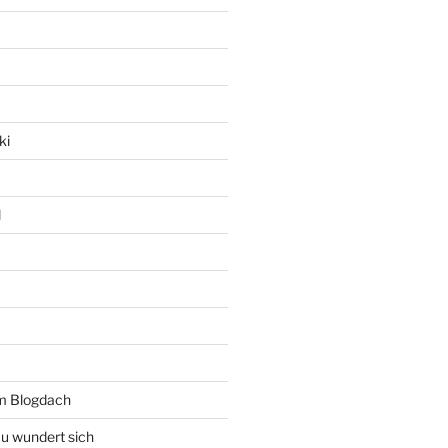
ki
l
rm Blogdach
au wundert sich