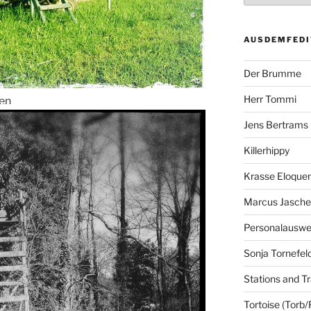
AUSDEMFEDI
Der Brumme
Herr Tommi
ken
Jens Bertrams
Killerhippy
Krasse Eloque
Marcus Jasch
Personalausw
Sonja Tornefel
Stations and Tr
Tortoise (Torb/