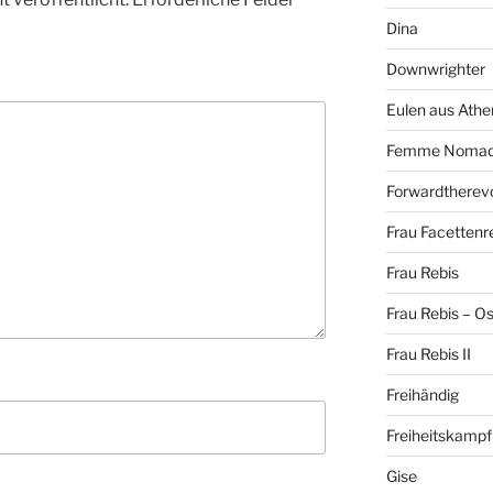
Dina
Downwrighter
Eulen aus Athe
Femme Noma
Forwardtherevo
Frau Facettenr
Frau Rebis
Frau Rebis – O
Frau Rebis II
Freihändig
Freiheitskampf
Gise