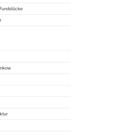
 Fundstücke
r
ankow
ktur