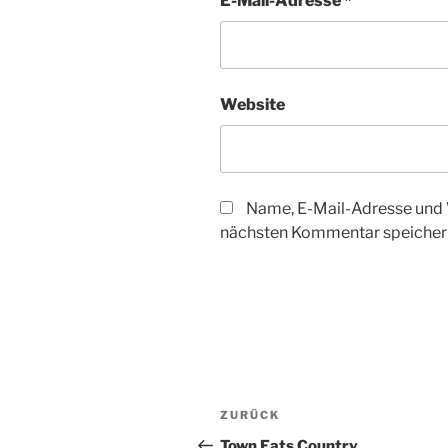
E-Mail-Adresse
*
Website
Name, E-Mail-Adresse und 
nächsten Kommentar speicher
Beitragsnavigation
Vorheriger
ZURÜCK
Beitrag
Town Eats Country