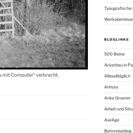
Typografische
Werkabenteue
BLOGLINKS
500 Beine
Ackerbau in P
s mit Computer“ verbracht.
Allesalltäglich
Anhora
Anke Groener
Arbeit und Stru
AxeAge
Bahnreiseblog