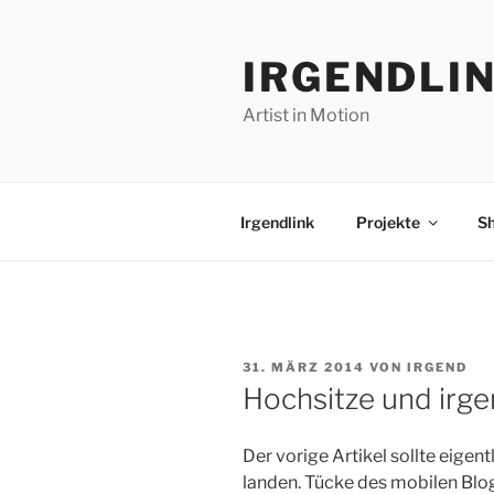
Zum
Inhalt
IRGENDLI
springen
Artist in Motion
Irgendlink
Projekte
S
VERÖFFENTLICHT
31. MÄRZ 2014
VON
IRGEND
AM
Hochsitze und irg
Der vorige Artikel sollte eigent
landen. Tücke des mobilen Blo