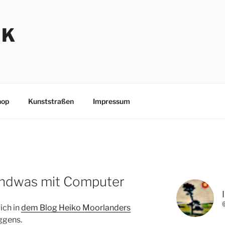
NK
hop
Kunststraßen
Impressum
endwas mit Computer
lich in
dem Blog Heiko Moorlanders
ggens.