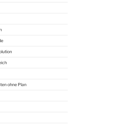
n
de
lution
eich
sten ohne Plan