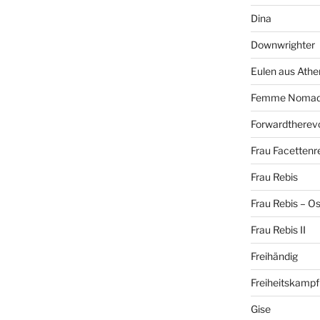
Dina
Downwrighter
Eulen aus Athe
Femme Noma
Forwardtherevo
Frau Facettenr
Frau Rebis
Frau Rebis – O
Frau Rebis II
Freihändig
Freiheitskampf
Gise