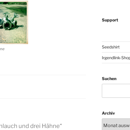
Support
Seedshirt
hne
Irgendlink-Sho
Suchen
Archiv
chlauch und drei Hähne“