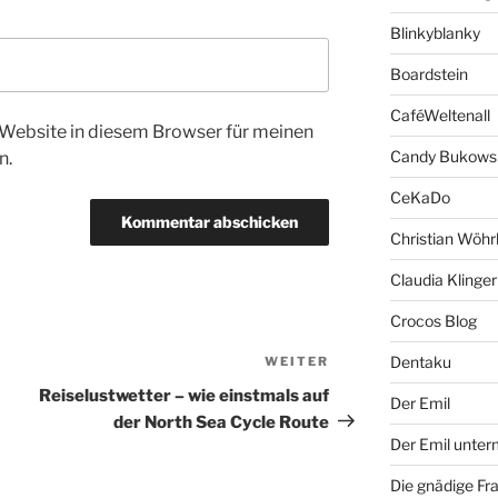
Blinkyblanky
Boardstein
CaféWeltenall
Website in diesem Browser für meinen
Candy Bukows
n.
CeKaDo
Christian Wöhr
Claudia Klinger
Crocos Blog
Dentaku
WEITER
Nächster
Beitrag
Reiselustwetter – wie einstmals auf
Der Emil
der North Sea Cycle Route
Der Emil unte
Die gnädige Fr