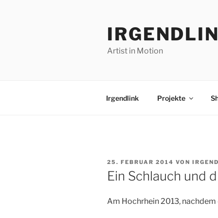
Zum
Inhalt
IRGENDLI
springen
Artist in Motion
Irgendlink
Projekte
S
VERÖFFENTLICHT
25. FEBRUAR 2014
VON
IRGEN
AM
Ein Schlauch und d
Am Hochrhein 2013, nachdem 