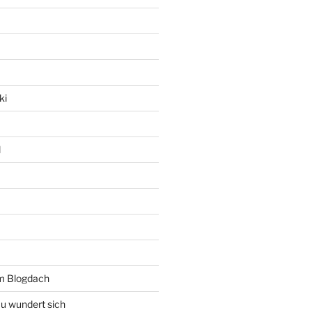
ki
l
rm Blogdach
au wundert sich