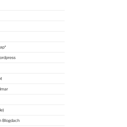
oap*
ordpress
t
lmar
le)
m Blogdach