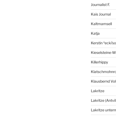
Journalist F.
Kais Journal
Kaltmamsell
Katja
Kerstin *ecki's
Kieselsteine-W
Killerhippy
Klatschmohnro
Klausbernd Vol
Lakritze
Lakritze (Antvil
Lakritze unter