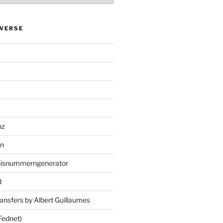
VERSE
nz
en
eisnummerngenerator
d
ansfers by Albert Guillaumes
Fednet)