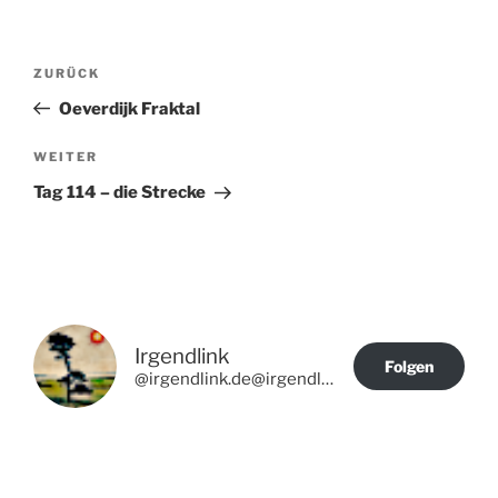
Beitragsnavigation
Vorheriger
ZURÜCK
Beitrag
Oeverdijk Fraktal
Nächster
WEITER
Beitrag
Tag 114 – die Strecke
Irgendlink
Folgen
@irgendlink.de@irgendlink.de