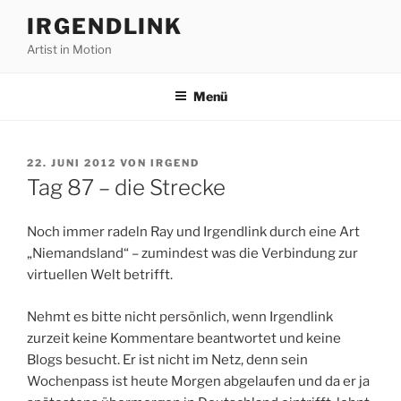
Zum
IRGENDLINK
Inhalt
Artist in Motion
springen
Menü
VERÖFFENTLICHT
22. JUNI 2012
VON
IRGEND
AM
Tag 87 – die Strecke
Noch immer radeln Ray und Irgendlink durch eine Art
„Niemandsland“ – zumindest was die Verbindung zur
virtuellen Welt betrifft.
Nehmt es bitte nicht persönlich, wenn Irgendlink
zurzeit keine Kommentare beantwortet und keine
Blogs besucht. Er ist nicht im Netz, denn sein
Wochenpass ist heute Morgen abgelaufen und da er ja