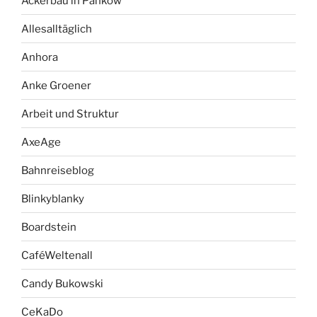
Ackerbau in Pankow
Allesalltäglich
Anhora
Anke Groener
Arbeit und Struktur
AxeAge
Bahnreiseblog
Blinkyblanky
Boardstein
CaféWeltenall
Candy Bukowski
CeKaDo