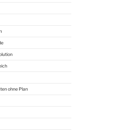
n
de
lution
eich
sten ohne Plan