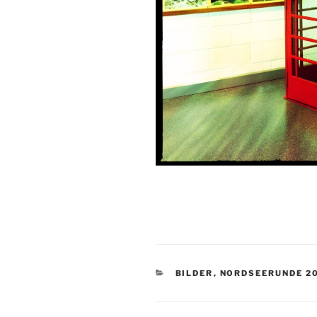
KATEGORIEN
BILDER
,
NORDSEERUNDE 2