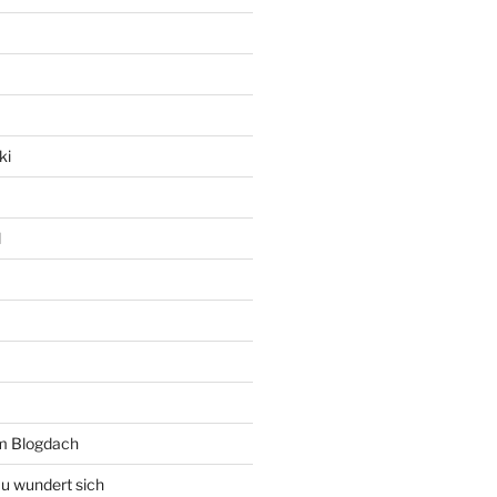
ki
l
rm Blogdach
au wundert sich