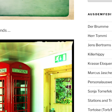
AUSDEMFEDI
Der Brumme
ands …
Herr Tommi
Jens Bertrams
Killerhippy
Krasse Eloque
Marcus Jasch
Personalausw
Sonja Tornefel
Stations and Tr
Tortoise (Torb/