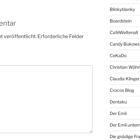
Blinkyblanky
Boardstein
entar
CaféWeltenall
 veröffentlicht.
Erforderliche Felder
Candy Bukows
CeKaDo
Christian Wöhr
Claudia Klinger
Crocos Blog
Dentaku
Der Emil
Der Emil unte
Die gnädige Fr