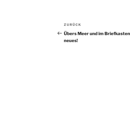
Beitragsnavigation
Vorheriger
ZURÜCK
Beitrag
Übers Meer und im Briefkaste
neues!