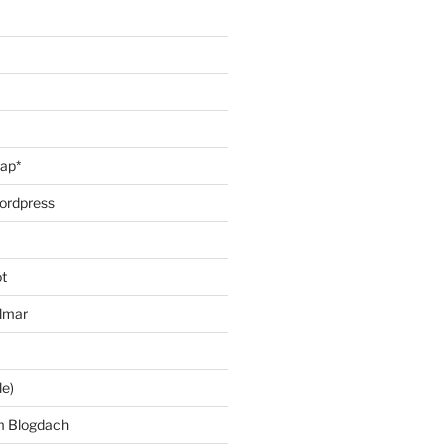
oap*
ordpress
t
lmar
le)
m Blogdach