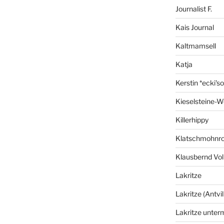
Journalist F.
Kais Journal
Kaltmamsell
Katja
Kerstin *ecki's
Kieselsteine-W
Killerhippy
Klatschmohnro
Klausbernd Vol
Lakritze
Lakritze (Antvil
Lakritze unter