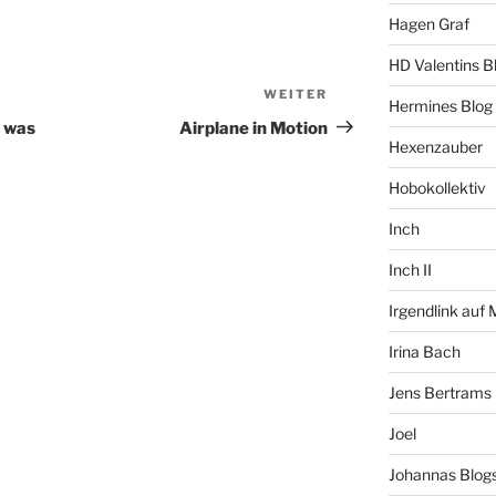
Hagen Graf
HD Valentins B
WEITER
Nächster
Hermines Blog
Beitrag
n was
Airplane in Motion
Hexenzauber
Hobokollektiv
Inch
Inch II
Irgendlink auf
Irina Bach
Jens Bertrams
Joel
Johannas Blog