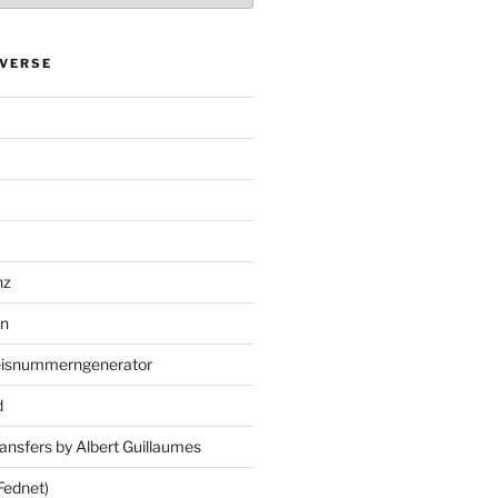
VERSE
nz
en
eisnummerngenerator
d
ansfers by Albert Guillaumes
Fednet)