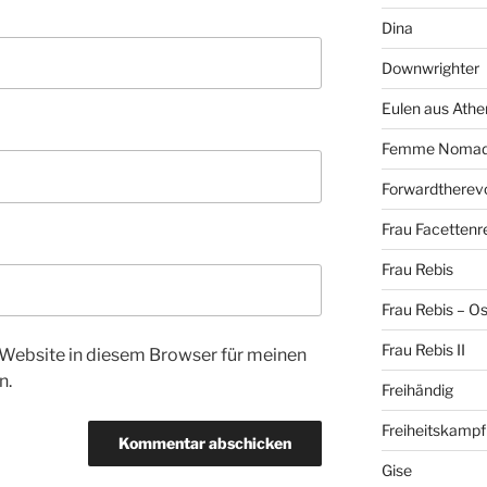
Dina
Downwrighter
Eulen aus Athe
Femme Noma
Forwardtherevo
Frau Facettenr
Frau Rebis
Frau Rebis – O
Frau Rebis II
Website in diesem Browser für meinen
n.
Freihändig
Freiheitskampf
Gise