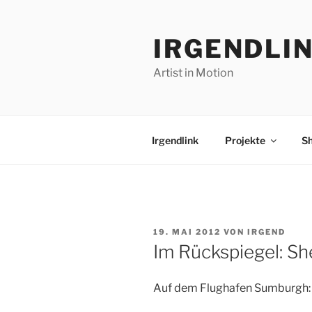
Zum
Inhalt
IRGENDLI
springen
Artist in Motion
Irgendlink
Projekte
S
VERÖFFENTLICHT
19. MAI 2012
VON
IRGEND
AM
Im Rückspiegel: Sh
Auf dem Flughafen Sumburgh: 