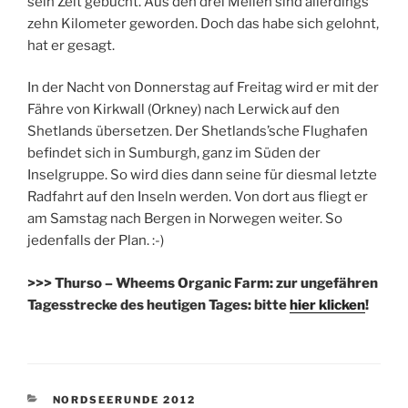
sein Zelt gebucht. Aus den drei Meilen sind allerdings
zehn Kilometer geworden. Doch das habe sich gelohnt,
hat er gesagt.
In der Nacht von Donnerstag auf Freitag wird er mit der
Fähre von Kirkwall (Orkney) nach Lerwick auf den
Shetlands übersetzen. Der Shetlands’sche Flughafen
befindet sich in Sumburgh, ganz im Süden der
Inselgruppe. So wird dies dann seine für diesmal letzte
Radfahrt auf den Inseln werden. Von dort aus fliegt er
am Samstag nach Bergen in Norwegen weiter. So
jedenfalls der Plan. :-)
>>> Thurso – Wheems Organic Farm: zur ungefähren
Tagesstrecke des heutigen Tages: bitte
hier klicken
!
KATEGORIEN
NORDSEERUNDE 2012