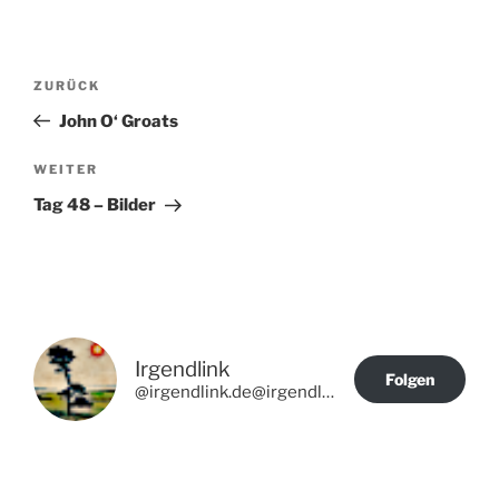
Beitragsnavigation
Vorheriger
ZURÜCK
Beitrag
John O‘ Groats
Nächster
WEITER
Beitrag
Tag 48 – Bilder
Irgendlink
Folgen
@irgendlink.de@irgendlink.de