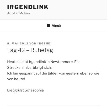
Zum
IRGENDLINK
Inhalt
Artist in Motion
springen
Menü
VERÖFFENTLICHT
8. MAI 2012
VON
IRGEND
AM
Tag 42 – Ruhetag
Heute bleibt Irgendlink in Newtonmore. Ein
Streckenlink erübrigt sich.
Ich bin gespannt auf die Bilder, von gestern ebenso wie
von heute!
Liebgrüßt Sofasophia