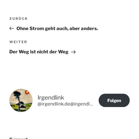
Beitragsnavigation
Vorheriger
ZURÜCK
Beitrag
Ohne Strom geht auch, aber anders.
Nächster
WEITER
Beitrag
Der Weg ist nicht der Weg
Irgendlink
Folgen
@irgendlink.de@irgendlink.de