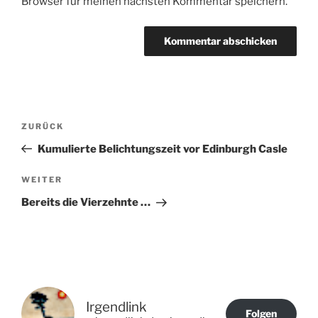
Browser für meinen nächsten Kommentar speichern.
Beitragsnavigation
Vorheriger
ZURÜCK
Beitrag
Kumulierte Belichtungszeit vor Edinburgh Casle
Nächster
WEITER
Beitrag
Bereits die Vierzehnte …
Irgendlink
Folgen