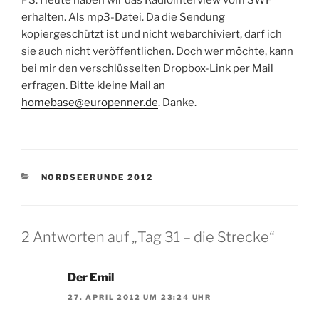
PS: Heute haben wir das Radiointerview vom SWF
erhalten. Als mp3-Datei. Da die Sendung
kopiergeschützt ist und nicht webarchiviert, darf ich
sie auch nicht veröffentlichen. Doch wer möchte, kann
bei mir den verschlüsselten Dropbox-Link per Mail
erfragen. Bitte kleine Mail an
homebase@europenner.de
. Danke.
KATEGORIEN
NORDSEERUNDE 2012
2 Antworten auf „Tag 31 – die Strecke“
Der Emil
27. APRIL 2012 UM 23:24 UHR