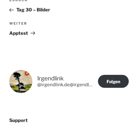
Vorheriger
ZURÜCK
Beitrag
Tag 30 – Bilder
Nächster
WEITER
Beitrag
Apptest
Irgendlink
Folgen
@irgendlink.de@irgendlink.de
Support