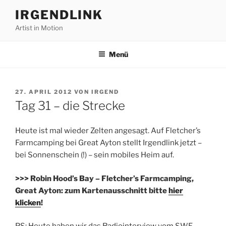
Zum
IRGENDLINK
Inhalt
Artist in Motion
springen
Menü
VERÖFFENTLICHT
27. APRIL 2012
VON
IRGEND
AM
Tag 31 – die Strecke
Heute ist mal wieder Zelten angesagt. Auf Fletcher’s
Farmcamping bei Great Ayton stellt Irgendlink jetzt –
bei Sonnenschein (!) – sein mobiles Heim auf.
>>> Robin Hood’s Bay – Fletcher’s Farmcamping,
Great Ayton: zum Kartenausschnitt bitte
hier
klicken
!