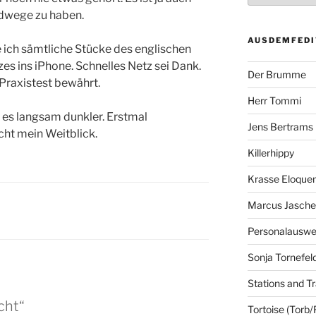
Radwege zu haben.
AUSDEMFEDI
 ich sämtliche Stücke des englischen
s ins iPhone. Schnelles Netz sei Dank.
Der Brumme
 Praxistest bewährt.
Herr Tommi
 es langsam dunkler. Erstmal
Jens Bertrams
cht mein Weitblick.
Killerhippy
Krasse Eloque
Marcus Jasch
Personalausw
Sonja Tornefel
Stations and Tr
cht“
Tortoise (Torb/