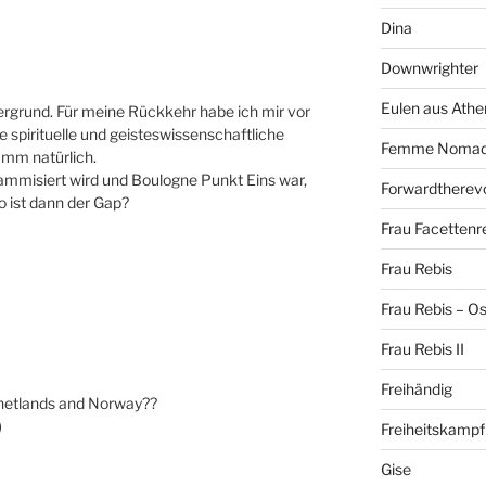
Dina
Downwrighter
Eulen aus Athe
ergrund. Für meine Rückkehr habe ich mir vor
 spirituelle und geisteswissenschaftliche
Femme Noma
mm natürlich.
ammisiert wird und Boulogne Punkt Eins war,
Forwardtherevo
o ist dann der Gap?
Frau Facettenr
Frau Rebis
Frau Rebis – O
Frau Rebis II
Freihändig
Shetlands and Norway??
)
Freiheitskampf
Gise