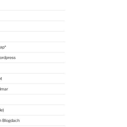
oap*
ordpress
t
lmar
le)
m Blogdach