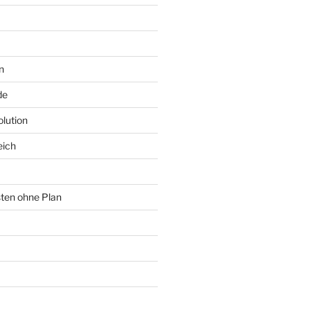
n
de
lution
eich
sten ohne Plan