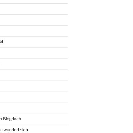
ki
l
rm Blogdach
au wundert sich