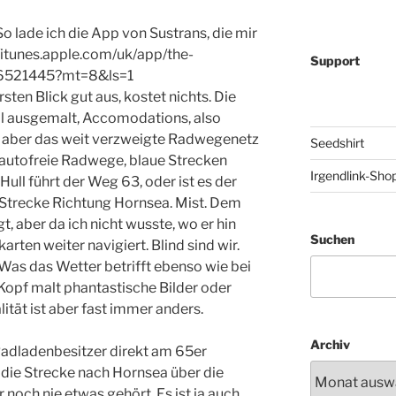
o lade ich die App von Sustrans, die mir
//itunes.apple.com/uk/app/the-
Support
36521445?mt=8&ls=1
rsten Blick gut aus, kostet nichts. Die
ll ausgemalt, Accomodations, also
, aber das weit verzweigte Radwegenetz
Seedshirt
n autofreie Radwege, blaue Strecken
Irgendlink-Sho
ull führt der Weg 63, oder ist es der
 Strecke Richtung Hornsea. Mist. Dem
t, aber da ich nicht wusste, wo er hin
Suchen
arten weiter navigiert. Blind sind wir.
 Was das Wetter betrifft ebenso wie bei
Kopf malt phantastische Bilder oder
ität ist aber fast immer anders.
Archiv
Radladenbesitzer direkt am 65er
 die Strecke nach Hornsea über die
 noch nie etwas gehört. Es ist ja auch