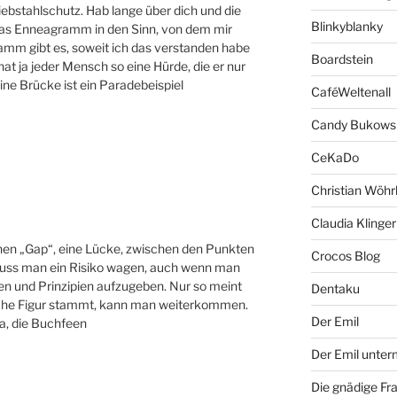
ebstahlschutz. Hab lange über dich und die
Blinkyblanky
as Enneagramm in den Sinn, von dem mir
amm gibt es, soweit ich das verstanden habe
Boardstein
hat ja jeder Mensch so eine Hürde, die er nur
ne Brücke ist ein Paradebeispiel
CaféWeltenall
Candy Bukows
CeKaDo
Christian Wöhr
Claudia Klinger
n „Gap“, eine Lücke, zwischen den Punkten
Crocos Blog
muss man ein Risiko wagen, auch wenn man
ngen und Prinzipien aufzugeben. Nur so meint
Dentaku
sche Figur stammt, kann man weiterkommen.
Der Emil
ma, die Buchfeen
Der Emil unte
Die gnädige Fr