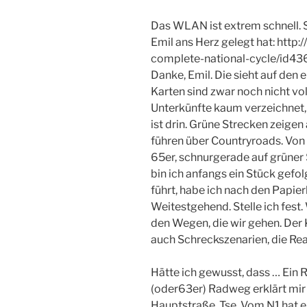
Das WLAN ist extrem schnell. S
Emil ans Herz gelegt hat: http:
complete-national-cycle/id4
Danke, Emil. Die sieht auf den e
Karten sind zwar noch nicht vo
Unterkünfte kaum verzeichnet
ist drin. Grüne Strecken zeige
führen über Countryroads. Von H
65er, schnurgerade auf grüner
bin ich anfangs ein Stück gefolg
führt, habe ich nach den Papierk
Weitestgehend. Stelle ich fest.
den Wegen, die wir gehen. Der 
auch Schreckszenarien, die Real
Hätte ich gewusst, dass … Ein 
(oder63er) Radweg erklärt mir
Hauptstraße. Tse. Vom N1 hat er