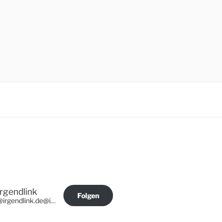
Irgendlink
Folgen
@irgendlink.de@irgendlink.de