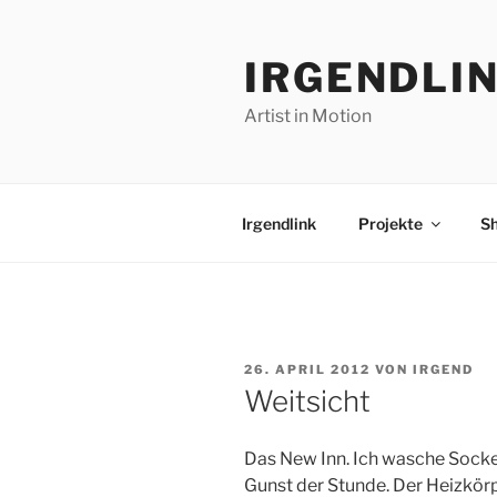
Zum
Inhalt
IRGENDLI
springen
Artist in Motion
Irgendlink
Projekte
S
VERÖFFENTLICHT
26. APRIL 2012
VON
IRGEND
AM
Weitsicht
Das New Inn. Ich wasche Socken
Gunst der Stunde. Der Heizkörp