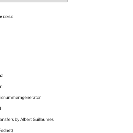
VERSE
nz
en
eisnummerngenerator
d
ansfers by Albert Guillaumes
Fednet)