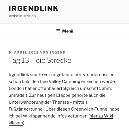
Zum
IRGENDLINK
Inhalt
Artist in Motion
springen
Menü
VERÖFFENTLICHT
9. APRIL 2012
VON
IRGEND
AM
Tag 13 – die Strecke
Irgendlink smste vor ungefähr einer Stunde, dass er
schon bald den
Lee Valley Camping
erreichen werde.
London hat er offenbar erfolgreich umschifft, ähm,
umradelt. Zur heutigen Etappe gehörte auch die
Unterwanderung der Themse – mittels
Fußgängertunnel. Über diesen Greenwich-Tunnel habe
ich bei Wiki spannende Infos gefunden (
hier zu Wiki
klicken
).