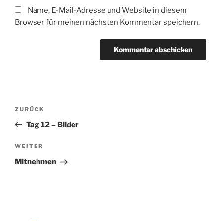
Name, E-Mail-Adresse und Website in diesem
Browser für meinen nächsten Kommentar speichern.
Beitragsnavigation
Vorheriger
ZURÜCK
Beitrag
Tag 12 – Bilder
Nächster
WEITER
Beitrag
Mitnehmen