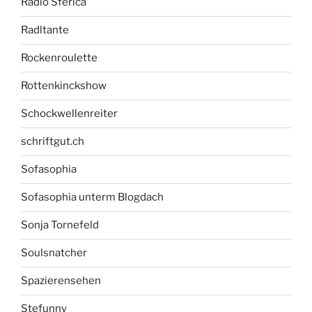
Radio Sferica
Radltante
Rockenroulette
Rottenkinckshow
Schockwellenreiter
schriftgut.ch
Sofasophia
Sofasophia unterm Blogdach
Sonja Tornefeld
Soulsnatcher
Spazierensehen
Stefunny